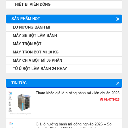
THIẾT BỊ VIỄN ĐÔNG
SẢN PHẨM HOT
LÒ NƯỚNG BÁNH MÌ
MÁY SE BỘT LÀM BÁNH
MÁY TRỘN BỘT
MÁY TRỘN BỘT MÌ 10 KG
MÁY CHIA BỘT MÌ 36 PHẦN
TỦ Ủ BỘT LÀM BÁNH 24 KHAY
TIN TỨC
Tham khảo giá lò nướng bánh mì điện chuẩn 2025
09/07/2025
Giá lò nướng bánh mì công nghiệp 2025 – So