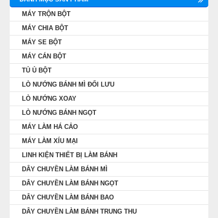
MÁY TRỘN BỘT
MÁY CHIA BỘT
MÁY SE BỘT
MÁY CÁN BỘT
TỦ Ủ BỘT
LÒ NƯỚNG BÁNH MÌ ĐỐI LƯU
LÒ NƯỚNG XOAY
LÒ NƯỚNG BÁNH NGỌT
MÁY LÀM HÁ CẢO
MÁY LÀM XÍU MẠI
LINH KIỆN THIẾT BỊ LÀM BÁNH
DÂY CHUYỀN LÀM BÁNH MÌ
DÂY CHUYỀN LÀM BÁNH NGỌT
DÂY CHUYỀN LÀM BÁNH BAO
DÂY CHUYỀN LÀM BÁNH TRUNG THU