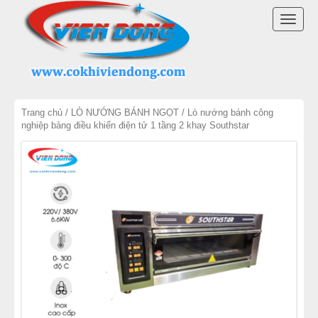
DANH MỤC SẢN PHẨM
TOGG
MÁY TRỘN BỘT
NAVI
MÁY CHIA BỘT
Trang chủ
/
LÒ NƯỚNG BÁNH NGỌT
/ Lò nướng bánh công
MÁY SE BỘT
nghiệp bảng điều khiển điện tử 1 tầng 2 khay Southstar
MÁY CÁN BỘT
TỦ Ủ BỘT
LÒ NƯỚNG BÁNH MÌ ĐỐI LƯU
LÒ NƯỚNG XOAY
LÒ NƯỚNG BÁNH NGỌT