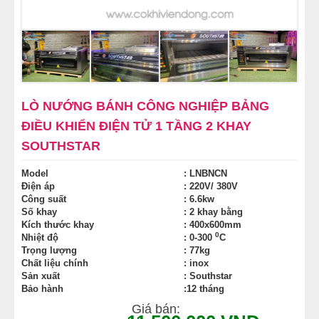
MÁY LÀM HÁ CẢO
MÁY LÀM XÍU MẠI
LINH KIỆN THIẾT BỊ LÀM BÁNH
LÒ NƯỚNG BÁNH CÔNG NGHIỆP BẢNG
ĐIỀU KHIỂN ĐIỆN TỬ 1 TẦNG 2 KHAY
DÂY CHUYỀN LÀM BÁNH MÌ
SOUTHSTAR
DÂY CHUYỀN LÀM BÁNH NGỌT
Model
: LNBNCN
Điện áp
: 220V/ 380V
Công suất
: 6.6kw
DÂY CHUYỀN LÀM BÁNH BAO
Số khay
: 2 khay bằng
Kích thước khay
: 400x600mm
0
DÂY CHUYỀN LÀM BÁNH TRUNG THU
Nhiệt độ
: 0-300
C
Trọng lượng
: 77kg
Chất liệu chính
: inox
THIẾT BỊ VIỄN ĐÔNG
Sản xuất
: Southstar
Bảo hành
:12 tháng
Giá bán: