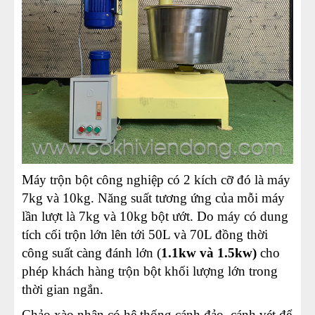
Máy trộn bột công nghiệp có 2 kích cỡ đó là máy
7kg và 10kg. Năng suất tương ứng của mỗi máy
lần lượt là 7kg và 10kg bột ướt. Do máy có dung
tích cối trộn lớn lên tới 50L và 70L đồng thời
công suất càng đánh lớn (
1.1kw và 1.5kw)
cho
phép khách hàng trộn bột khối lượng lớn trong
thời gian ngắn.
Chảo xào nhân có hệ thống cánh đảo, cánh vét để