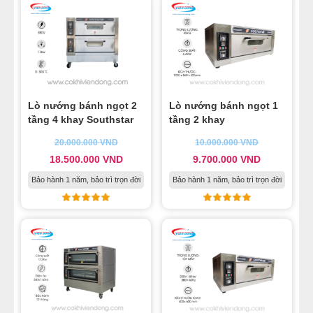
11
-
Ưu- nhược điểm của lò nướng bánh ngọt
12
-
Hướng dẫn vận hành lò nướng bánh ngọt
Southstar hiệu quả nhất
13
-
Lưu ý quan trọng khi sử dụng lò nướng bánh ngọt
Lò nướng bánh ngọt 2
Lò nướng bánh ngọt 1
tầng 4 khay Southstar
tầng 2 khay
20.000.000
VND
10.000.000
VND
18.500.000
VND
9.700.000
VND
Bảo hành 1 năm, bảo trì trọn đời
Bảo hành 1 năm, bảo trì trọn đời