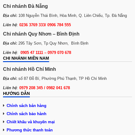
Chi nhánh Đà Nẵng
Địa chỉ
:
108 Nguyễn Thái Bình, Hòa Minh, Q. Liên Chiểu, Tp. Đà Nẵng
Liên hệ
:
0236 3769 333/ 0906 784 555
Chi nhánh Quy Nhơn – Bình Định
Địa chỉ
:
295 Tây Sơn, Tp Quy Nhơn, Bình Định
Liên hệ
:
0905 47 1111 – 0979 070 678
CHI NHÁNH MIỀN NAM
Chi nhánh Hồ Chí Minh
Địa chỉ
:
số 87 Đỗ Bí, Phường Phú Thạnh, TP Hồ Chí Minh
Liên hệ
:
0979 208 345 / 0982 041 678
HƯỚNG DẪN
Chính sách bán hàng
Chính sách bảo hành
Chiết khấu và khuyến mại
Phương thức thanh toán