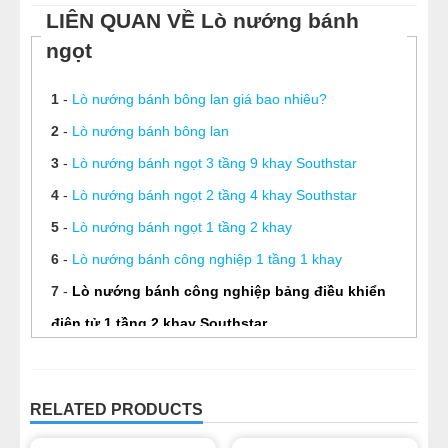
LIÊN QUAN VỀ Lò nướng bánh
ngọt
1
-
Lò nướng bánh bông lan giá bao nhiêu?
2
-
Lò nướng bánh bông lan
3
-
Lò nướng bánh ngọt 3 tầng 9 khay Southstar
4
-
Lò nướng bánh ngọt 2 tầng 4 khay Southstar
5
-
Lò nướng bánh ngọt 1 tầng 2 khay
6
-
Lò nướng bánh công nghiệp 1 tầng 1 khay
7
-
Lò nướng bánh công nghiệp bảng điều khiển
điện tử 1 tầng 2 khay Southstar
8
-
Lò nướng bánh chuyên nghiệp
9
-
Dây chuyền làm bánh ngọt
RELATED PRODUCTS
10
-
Dây chuyền làm bánh bông lan