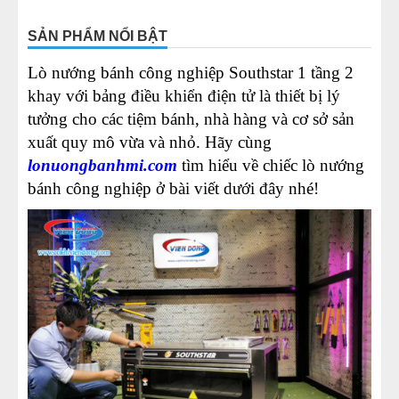
8
-
Lò nướng bánh chuyên nghiệp
SẢN PHẨM NỔI BẬT
9
-
Dây chuyền làm bánh ngọt
Lò nướng bánh công nghiệp Southstar 1 tầng 2
10
-
Dây chuyền làm bánh bông lan
khay với bảng điều khiển điện tử là thiết bị lý
11
-
Ưu- nhược điểm của lò nướng bánh ngọt
tưởng cho các tiệm bánh, nhà hàng và cơ sở sản
12
-
Hướng dẫn vận hành lò nướng bánh ngọt
xuất quy mô vừa và nhỏ. Hãy cùng
Southstar hiệu quả nhất
lonuongbanhmi.com
tìm hiểu về chiếc lò nướng
13
-
Lưu ý quan trọng khi sử dụng lò nướng bánh ngọt
bánh công nghiệp ở bài viết dưới đây nhé!