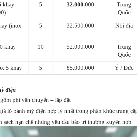
5 khay
5
32.000.000
Trung
00)
Quốc
hay (inox
5
32.500.000
Nội địa
10 khay
10
52.000.000
Trung
Quốc
ox 5 khay
5
85.000.000
Ý / Đức
mỳ điện
 gồm phí vận chuyển – lắp đặt
 giá lò bánh mỳ điện hợp lý nhất trong phân khúc trung cấ
 sách hạn chế nhưng yêu cầu bảo trì thường xuyên hơn