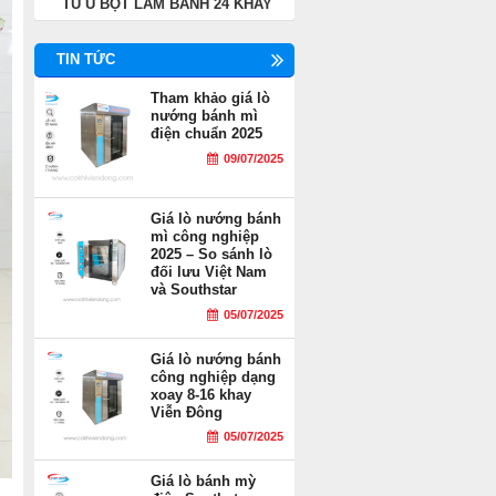
TỦ Ủ BỘT LÀM BÁNH 24 KHAY
TIN TỨC
Tham khảo giá lò
nướng bánh mì
điện chuẩn 2025
09/07/2025
Giá lò nướng bánh
mì công nghiệp
2025 – So sánh lò
đối lưu Việt Nam
và Southstar
05/07/2025
Giá lò nướng bánh
công nghiệp dạng
xoay 8-16 khay
Viễn Đông
05/07/2025
Giá lò bánh mỳ