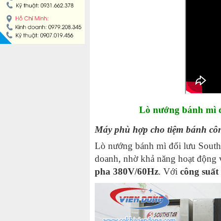
MÁY LÀM HÁ CẢO
MÁY LÀM XÍU MẠI
LINH KIỆN THIẾT BỊ LÀM BÁNH
DÂY CHUYỀN LÀM BÁNH MÌ
Lò nướng bánh mì đ
DÂY CHUYỀN LÀM BÁNH NGỌT
Máy phù hợp cho tiệm bánh côn
DÂY CHUYỀN LÀM BÁNH BAO
Lò nướng bánh mì đối lưu Souths
doanh, nhờ khả năng hoạt động 
DÂY CHUYỀN LÀM BÁNH TRUNG THU
pha 380V/60Hz
. Với
công suất
THIẾT BỊ VIỄN ĐÔNG