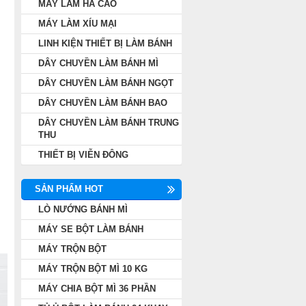
MÁY LÀM HÁ CẢO
MÁY LÀM XÍU MẠI
LINH KIỆN THIẾT BỊ LÀM BÁNH
DÂY CHUYỀN LÀM BÁNH MÌ
DÂY CHUYỀN LÀM BÁNH NGỌT
DÂY CHUYỀN LÀM BÁNH BAO
DÂY CHUYỀN LÀM BÁNH TRUNG
THU
THIẾT BỊ VIỄN ĐÔNG
SẢN PHẨM HOT
LÒ NƯỚNG BÁNH MÌ
MÁY SE BỘT LÀM BÁNH
MÁY TRỘN BỘT
MÁY TRỘN BỘT MÌ 10 KG
MÁY CHIA BỘT MÌ 36 PHẦN