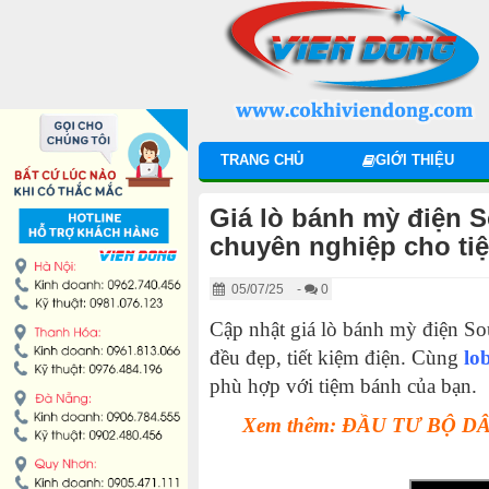
DANH MỤC SẢN PHẨM
MÁY TRỘN BỘT
MÁY CHIA BỘT
TRANG CHỦ
GIỚI THIỆU
MÁY SE BỘT
Giá lò bánh mỳ điện 
MÁY CÁN BỘT
chuyên nghiệp cho ti
05/07/25
-
0
TỦ Ủ BỘT
Cập nhật giá lò bánh mỳ điện So
LÒ NƯỚNG BÁNH MÌ ĐỐI LƯU
đều đẹp, tiết kiệm điện. Cùng
lo
phù hợp với tiệm bánh của bạn.
LÒ NƯỚNG XOAY
Xem thêm: ĐẦU TƯ BỘ 
LÒ NƯỚNG BÁNH NGỌT