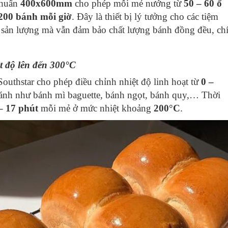
chuẩn
400x600mm
cho phép mỗi mẻ nướng từ
50 – 60 ổ
200 bánh mỗi giờ
. Đây là thiết bị lý tưởng cho các tiệm
sản lượng mà vẫn đảm bảo chất lượng bánh đồng đều, ch
t độ lên đến 300°C
uthstar cho phép điều chỉnh nhiệt độ linh hoạt từ
0 –
 bánh như bánh mì baguette, bánh ngọt, bánh quy,… Thời
– 17 phút
mỗi mẻ ở mức nhiệt khoảng
200°C
.