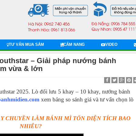
TƯ VẤN MUA SẮM
CẨM NANG
VIDEO
Southstar – Giải pháp nướng bánh
ệm vừa & lớn
uthstar 2025. Lò đối lưu 5 khay – 10 khay, nướng bánh
banhmidien.com
xem bảng so sánh giá và tư vấn chọn lò
DÂY CHUYỀN LÀM BÁNH MÌ TỐN DIỆN TÍCH BAO
NHIÊU?