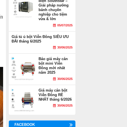
điện Southstar –
Giải pháp nướng
bánh chuyên
nghiệp cho tiệm
ín
vừa & lớn
05/07/2025
Giá tủ ủ bột Viễn Đông SIÊU ƯU
ĐÃI tháng 6/2025
30/06/2025
Báo giá máy cán
bột mini Viễn
Đông mới nhất
năm 2025
30/06/2025
Giá máy cán bột
Viễn Đông RẺ
NHẤT tháng 6/2026
30/06/2025
FACEBOOK