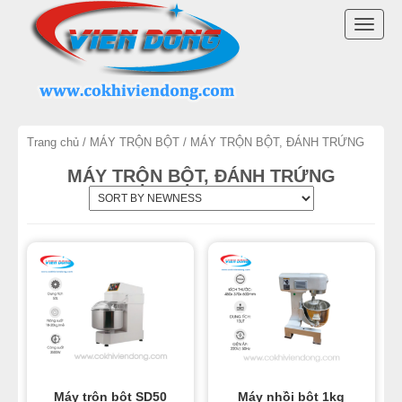
DANH MỤC SẢN PHẨM
TOGG
MÁY TRỘN BỘT
NAVI
MÁY CHIA BỘT
Trang chủ
/
MÁY TRỘN BỘT
/ MÁY TRỘN BỘT, ĐÁNH TRỨNG
MÁY SE BỘT
MÁY TRỘN BỘT, ĐÁNH TRỨNG
MÁY CÁN BỘT
TỦ Ủ BỘT
LÒ NƯỚNG BÁNH MÌ ĐỐI LƯU
LÒ NƯỚNG XOAY
LÒ NƯỚNG BÁNH NGỌT
Máy trộn bột SD50
Máy nhồi bột 1kg