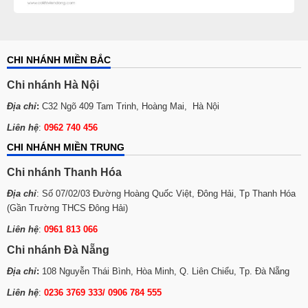
CHI NHÁNH MIỀN BẮC
Chi nhánh Hà Nội
Máy có 3 càng đánh: càng lồng, càng móc câu và càng
Địa chỉ
:
C32 Ngõ 409 Tam Trinh, Hoàng Mai, Hà Nội
lá. Tuy nhiên, Viễn Đông khuyến cáo chỉ nên sử dụng
Liên hệ
:
0962 740 456
máy để đánh kem, đánh trứng. Vì công suất máy nhỏ
nên không đảm bảo để trộn bột.
CHI NHÁNH MIỀN TRUNG
Máy có thể điều chỉnh được tốc độ đánh từ chậm đến
Chi nhánh Thanh Hóa
nhanh bằng núm vặn trên thân máy.
Địa chỉ
: Số 07/02/03 Đường Hoàng Quốc Việt, Đông Hải, Tp Thanh Hóa
(Gần Trường THCS Đông Hải)
Liên hệ
:
0961 813 066
Chi nhánh Đà Nẵng
Địa chỉ
:
108 Nguyễn Thái Bình, Hòa Minh, Q. Liên Chiểu, Tp. Đà Nẵng
Liên hệ
:
0236 3769 333/ 0906 784 555