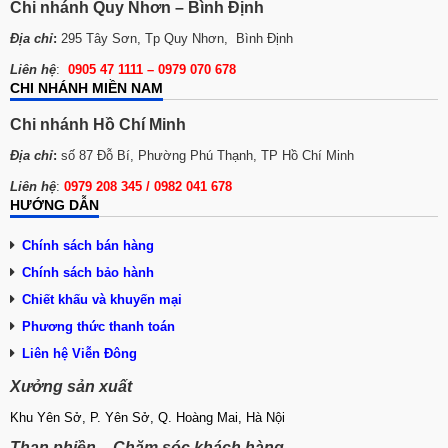
Chi nhánh Quy Nhơn – Bình Định
Địa chỉ
:
295 Tây Sơn, Tp Quy Nhơn, Bình Định
Liên hệ
:
0905 47 1111 – 0979 070 678
CHI NHÁNH MIỀN NAM
Chi nhánh Hồ Chí Minh
Địa chỉ
:
số 87 Đỗ Bí, Phường Phú Thạnh, TP Hồ Chí Minh
Liên hệ
:
0979 208 345 / 0982 041 678
HƯỚNG DẪN
Chính sách bán hàng
Chính sách bảo hành
Chiết khấu và khuyến mại
Phương thức thanh toán
Liên hệ Viễn Đông
Xưởng sản xuất
2. Máy đánh trứng công nghiệp 10L
Máy trộn bột đánh trứng B10G
được nhiều tiệm bánh
Khu Yên Sở, P. Yên Sở, Q. Hoàng Mai, Hà Nội
lựa chọn nhờ khả năng vận hành đa năng trong cùng
Than phiền – Chăm sóc khách hàng