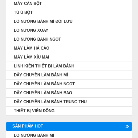
MÁY CÁN BỘT
TỦ Ủ BỘT
LÒ NƯỚNG BÁNH MÌ ĐỐI LƯU
LÒ NƯỚNG XOAY
LÒ NƯỚNG BÁNH NGỌT
MÁY LÀM HÁ CẢO
MÁY LÀM XÍU MẠI
1. Máy đánh kem 7 lít
LINH KIỆN THIẾT BỊ LÀM BÁNH
Máy đánh kem 7 lít là thiết bị chuyên dùng để đánh
DÂY CHUYỀN LÀM BÁNH MÌ
kem, đánh trứng, sốt dầu trứng,… Đây là dòng máy
DÂY CHUYỀN LÀM BÁNH NGỌT
đánh trứng để bàn vì máy có kích thước nhỏ gọn,
DÂY CHUYỀN LÀM BÁNH BAO
không chiếm nhiều diện tích.
DÂY CHUYỀN LÀM BÁNH TRUNG THU
THIẾT BỊ VIỄN ĐÔNG
SẢN PHẨM HOT
LÒ NƯỚNG BÁNH MÌ