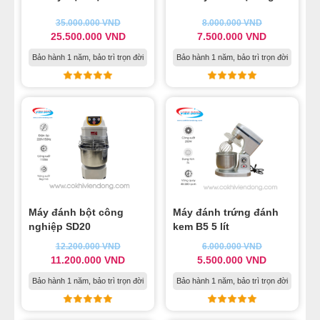
MÁY LÀM HÁ CẢO
35.000.000
VND
8.000.000
VND
25.500.000
VND
7.500.000
VND
MÁY LÀM XÍU MẠI
Bảo hành 1 năm, bảo trì trọn đời
Bảo hành 1 năm, bảo trì trọn đời
LINH KIỆN THIẾT BỊ LÀM BÁNH
DÂY CHUYỀN LÀM BÁNH MÌ
DÂY CHUYỀN LÀM BÁNH NGỌT
DÂY CHUYỀN LÀM BÁNH BAO
Máy đánh bột công
Máy đánh trứng đánh
nghiệp SD20
kem B5 5 lít
DÂY CHUYỀN LÀM BÁNH TRUNG THU
12.200.000
VND
6.000.000
VND
11.200.000
VND
5.500.000
VND
THIẾT BỊ VIỄN ĐÔNG
Bảo hành 1 năm, bảo trì trọn đời
Bảo hành 1 năm, bảo trì trọn đời