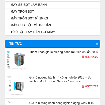
MÁY SE BỘT LÀM BÁNH
MÁY TRỘN BỘT
MÁY TRỘN BỘT MÌ 10 KG
MÁY CHIA BỘT MÌ 36 PHẦN
TỦ Ủ BỘT LÀM BÁNH 24 KHAY
TIN TỨC
Tham khảo giá lò nướng bánh mì điện chuẩn 2025
09/07/2025
Giá lò nướng bánh mì công nghiệp 2025 – So
sánh lò đối lưu Việt Nam và Southstar
05/07/2025
Chất liệu máy là vỏ nhựa cứng, màu sắc đẹp và bắt
Giá lò nướng bánh công nghiệp dạng xoay 8-16
mắt. Máy có 3 càng đánh, lần lượt là càng móc câu,