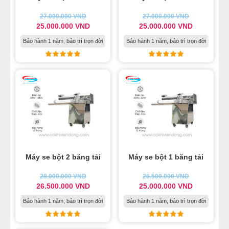
MÁY LÀM HÁ CẢO
27.000.000
VND
27.000.000
VND
25.000.000
VND
25.000.000
VND
MÁY LÀM XÍU MẠI
Bảo hành 1 năm, bảo trì trọn đời
Bảo hành 1 năm, bảo trì trọn đời
LINH KIỆN THIẾT BỊ LÀM BÁNH
DÂY CHUYỀN LÀM BÁNH MÌ
DÂY CHUYỀN LÀM BÁNH NGỌT
DÂY CHUYỀN LÀM BÁNH BAO
Máy se bột 2 băng tải
Máy se bột 1 băng tải
DÂY CHUYỀN LÀM BÁNH TRUNG THU
28.000.000
VND
26.500.000
VND
26.500.000
VND
25.000.000
VND
THIẾT BỊ VIỄN ĐÔNG
Bảo hành 1 năm, bảo trì trọn đời
Bảo hành 1 năm, bảo trì trọn đời