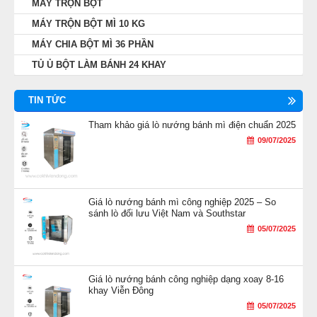
MÁY TRỘN BỘT
MÁY TRỘN BỘT MÌ 10 KG
MÁY CHIA BỘT MÌ 36 PHẦN
TỦ Ủ BỘT LÀM BÁNH 24 KHAY
Tiết kiệm thời gian, công sức
Nếu se bánh theo phương pháp thủ công thì
TIN TỨC
không chỉ mất khá nhiều thời gian mà hoạt
Tham khảo giá lò nướng bánh mì điện chuẩn 2025
động lâu sẽ khiến tay mỏi làm ảnh hưởng
09/07/2025
đến quá trình se bánh.
Công việc của bạn chỉ là chuyển các khối
bột từ máy chia vào máy se bột, sau đó bật
Giá lò nướng bánh mì công nghiệp 2025 – So
sánh lò đối lưu Việt Nam và Southstar
công tắc cho máy hoạt động và cuối cùng là
05/07/2025
nhận thành phẩm.
Giá lò nướng bánh công nghiệp dạng xoay 8-16
khay Viễn Đông
05/07/2025