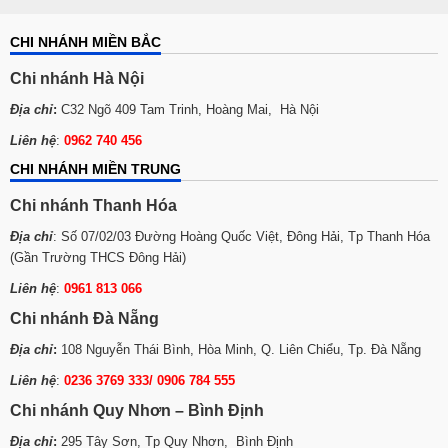
phẩm.
CHI NHÁNH MIỀN BẮC
Hệ thống điện thông minh, dễ sử dụng,
đặc biệt máy có tuổi thọ khá cao nếu vệ
Chi nhánh Hà Nội
sinh và bảo quản đúng cách.
Địa chỉ
:
C32 Ngõ 409 Tam Trinh, Hoàng Mai, Hà Nội
Liên hệ
:
0962 740 456
CHI NHÁNH MIỀN TRUNG
Chi nhánh Thanh Hóa
Địa chỉ
: Số 07/02/03 Đường Hoàng Quốc Việt, Đông Hải, Tp Thanh Hóa
(Gần Trường THCS Đông Hải)
Liên hệ
:
0961 813 066
Chi nhánh Đà Nẵng
Địa chỉ
:
108 Nguyễn Thái Bình, Hòa Minh, Q. Liên Chiểu, Tp. Đà Nẵng
Liên hệ
:
0236 3769 333/ 0906 784 555
Chi nhánh Quy Nhơn – Bình Định
Tìm hiểu thêm:
Tủ ủ bánh mì 10 khay – Tủ
Địa chỉ
:
295 Tây Sơn, Tp Quy Nhơn, Bình Định