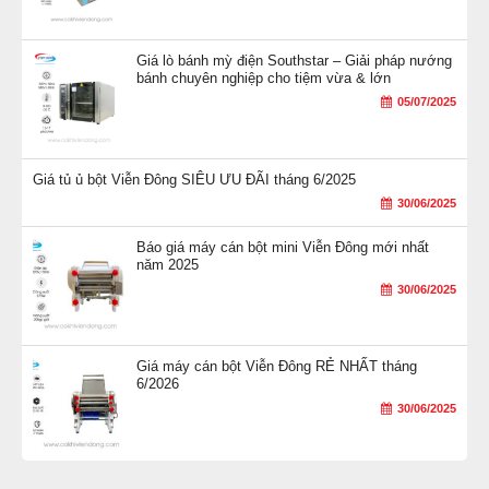
Giá lò bánh mỳ điện Southstar – Giải pháp nướng
bánh chuyên nghiệp cho tiệm vừa & lớn
05/07/2025
Giá tủ ủ bột Viễn Đông SIÊU ƯU ĐÃI tháng 6/2025
30/06/2025
Thiết kế đẹp mắt, chất liệu bền bỉ
Báo giá máy cán bột mini Viễn Đông mới nhất
năm 2025
Máy bao gồm băng tải hoạt động mạnh
30/06/2025
mẽ, liên tục với motor công suất lớn
750W
mà không sợ bị nóng máy.
Giá máy cán bột Viễn Đông RẺ NHẤT tháng
Phần khung được làm từ thép nguyên
6/2026
chất, dày dặn, không bị rung lắc trong suốt
30/06/2025
quá trình vận hành. Ngoài ra những nơi
tiếp xúc với bột được làm bằng inox chống
hoen gỉ, đảm bảo vệ sinh an toàn thực