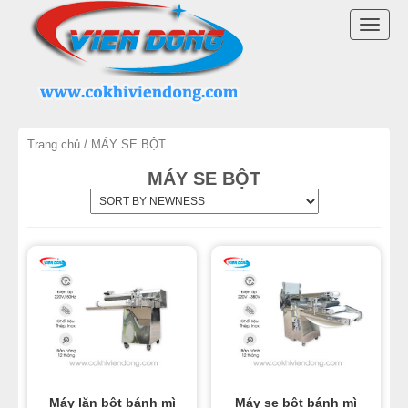
DANH MỤC SẢN PHẨM
TOGG
MÁY TRỘN BỘT
NAVI
MÁY CHIA BỘT
Trang chủ
/ MÁY SE BỘT
MÁY SE BỘT
MÁY SE BỘT
MÁY CÁN BỘT
TỦ Ủ BỘT
LÒ NƯỚNG BÁNH MÌ ĐỐI LƯU
LÒ NƯỚNG XOAY
LÒ NƯỚNG BÁNH NGỌT
Máy lăn bột bánh mì
Máy se bột bánh mì