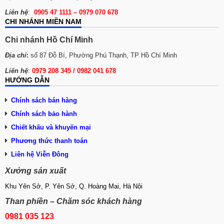
ủ bột làm bánh chất lượng SỐ 1!
Liên hệ
:
0905 47 1111 – 0979 070 678
CHI NHÁNH MIỀN NAM
3 mẫu máy se bột bánh mì để khách hàng
lựa chọn
Chi nhánh Hồ Chí Minh
Địa chỉ
:
số 87 Đỗ Bí, Phường Phú Thạnh, TP Hồ Chí Minh
Máy se bột 1 băng tải
Liên hệ
:
0979 208 345 / 0982 041 678
Máy se bánh mì 1 băng tải là dòng máy nhỏ
HƯỚNG DẪN
nhất, chỉ có 1 băng tải để se bột. Bột sau khi
Chính sách bán hàng
được cán mỏng sẽ chạy theo băng tải, đi
Chính sách bảo hành
qua lưới inox và cuộn lại thành nhiều lớp.
Chiết khấu và khuyến mại
Phương thức thanh toán
Liên hệ Viễn Đông
Xưởng sản xuất
Khu Yên Sở, P. Yên Sở, Q. Hoàng Mai, Hà Nội
Than phiền – Chăm sóc khách hàng
0981 035 123