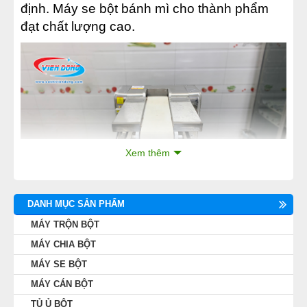
định. Máy se bột bánh mì cho thành phẩm
đạt chất lượng cao.
Xem thêm
DANH MỤC SẢN PHẨM
MÁY TRỘN BỘT
MÁY CHIA BỘT
Năng suất cao
MÁY SE BỘT
Máy se bột mì 2 băng tải có năng suất cao,
MÁY CÁN BỘT
hoạt động với 1 motor công suất lớn
750W
,
TỦ Ủ BỘT