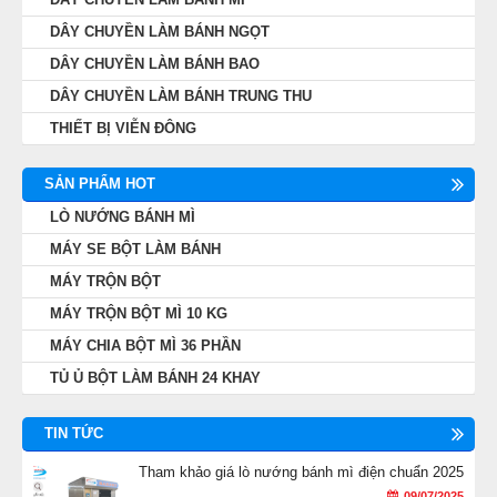
DÂY CHUYỀN LÀM BÁNH NGỌT
DÂY CHUYỀN LÀM BÁNH BAO
DÂY CHUYỀN LÀM BÁNH TRUNG THU
THIẾT BỊ VIỄN ĐÔNG
SẢN PHẨM HOT
LÒ NƯỚNG BÁNH MÌ
MÁY SE BỘT LÀM BÁNH
MÁY TRỘN BỘT
MÁY TRỘN BỘT MÌ 10 KG
MÁY CHIA BỘT MÌ 36 PHẦN
TỦ Ủ BỘT LÀM BÁNH 24 KHAY
TIN TỨC
Tham khảo giá lò nướng bánh mì điện chuẩn 2025
09/07/2025