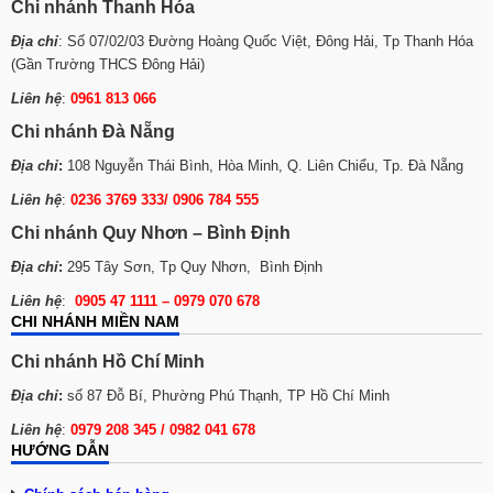
Chi nhánh Thanh Hóa
Địa chỉ
: Số 07/02/03 Đường Hoàng Quốc Việt, Đông Hải, Tp Thanh Hóa
(Gần Trường THCS Đông Hải)
Liên hệ
:
0961 813 066
Chi nhánh Đà Nẵng
Địa chỉ
:
108 Nguyễn Thái Bình, Hòa Minh, Q. Liên Chiểu, Tp. Đà Nẵng
Liên hệ
:
0236 3769 333/ 0906 784 555
Chi nhánh Quy Nhơn – Bình Định
Địa chỉ
:
295 Tây Sơn, Tp Quy Nhơn, Bình Định
Liên hệ
:
0905 47 1111 – 0979 070 678
CHI NHÁNH MIỀN NAM
Chi nhánh Hồ Chí Minh
Địa chỉ
:
số 87 Đỗ Bí, Phường Phú Thạnh, TP Hồ Chí Minh
Liên hệ
:
0979 208 345 / 0982 041 678
HƯỚNG DẪN