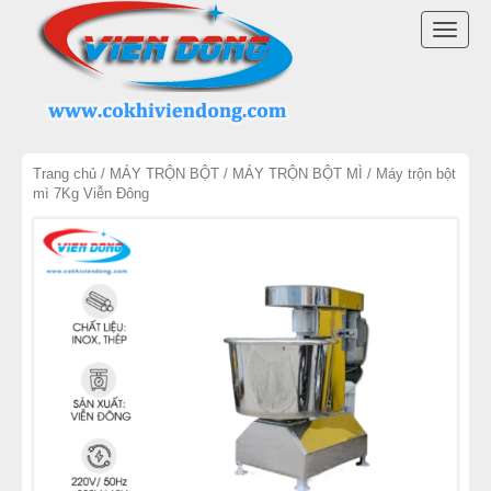
DANH MỤC SẢN PHẨM
TOGG
MÁY TRỘN BỘT
NAVI
MÁY CHIA BỘT
Trang chủ
/
MÁY TRỘN BỘT
/
MÁY TRỘN BỘT MÌ
/ Máy trộn bột
MÁY SE BỘT
mì 7Kg Viễn Đông
MÁY CÁN BỘT
TỦ Ủ BỘT
LÒ NƯỚNG BÁNH MÌ ĐỐI LƯU
LÒ NƯỚNG XOAY
LÒ NƯỚNG BÁNH NGỌT