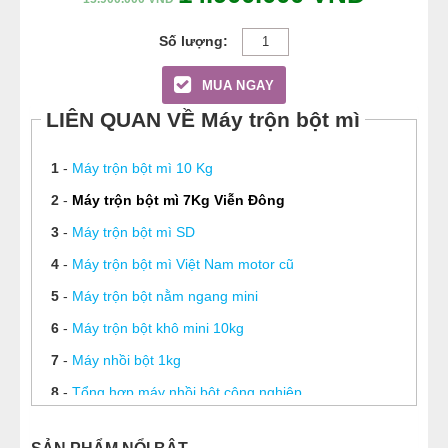
MUA NGAY
LIÊN QUAN VỀ Máy trộn bột mì
1
-
Máy trộn bột mì 10 Kg
2
-
Máy trộn bột mì 7Kg Viễn Đông
3
-
Máy trộn bột mì SD
4
-
Máy trộn bột mì Việt Nam motor cũ
5
-
Máy trộn bột nằm ngang mini
6
-
Máy trộn bột khô mini 10kg
7
-
Máy nhồi bột 1kg
8
-
Tổng hợp máy nhồi bột công nghiệp
9
-
Máy nhào bột bánh mì 30L SD 30A