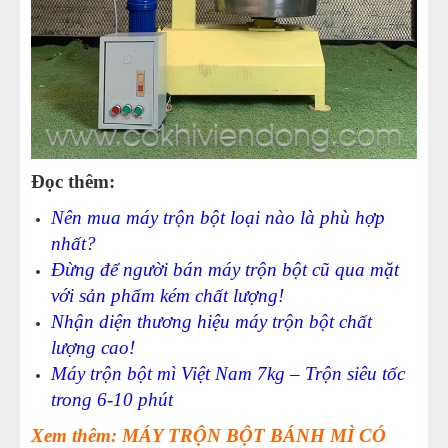
23
-
Nên mua máy trộn bột loại nào là phù hợp nhất?
Đọc thêm:
Nên mua máy trộn bột loại nào là phù hợp
nhất?
Đừng để người bán máy trộn bột cũ qua mặt
với sản phẩm kém chất lượng!
Nhận diện thương hiệu máy trộn bột chất
lượng cao!
Máy trộn bột mì Việt Nam 7kg – Trộn siêu tốc
trong 6-10 phút
Xem thêm: MÁY TRỘN BỘT BÁNH MÌ CÓ