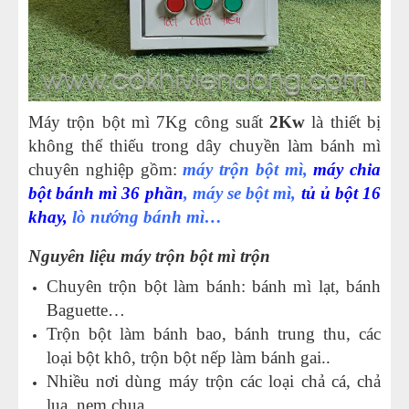
Máy trộn bột mì 7Kg công suất
2Kw
là thiết bị
không thể thiếu trong dây chuyền làm bánh mì
chuyên nghiệp gồm:
máy trộn bột mì,
máy chia
bột bánh mì 36 phần
, máy se bột mì,
tủ ủ bột 16
khay
,
lò nướng bánh mì…
Nguyên liệu m
áy trộn bột mì trộn
Chuyên trộn bột làm bánh: bánh mì lạt, bánh
Baguette…
Trộn bột làm bánh bao, bánh trung thu, các
loại bột khô, trộn bột nếp làm bánh gai..
Nhiều nơi dùng máy trộn các loại chả cá, chả
lụa, nem chua.