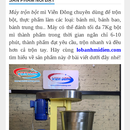
SẢN PHẨM NỔI BẬT
10
-
Máy đánh trứng trộn bột 20 Lit B20G
Máy trộn bột
mì Viễn Đông chuyên dùng để trộn
11
-
Máy đánh trứng trộn bột đánh kem 15 Lit B15G
bột, thực phẩm làm các loại: bánh mì, bánh bao,
12
-
Máy trộn bột công nghiệp SD 10D
bánh trung thu.. Máy có thể đánh tối đa 7Kg bột
13
-
Máy trộn bột nằm ngang 25kg
mì thành phẩm trong thời gian ngắn chỉ 6-10
14
-
Máy trộn bột làm bánh
phút, thành phẩm đạt yêu cầu, trộn nhanh và đều
15
-
Máy trộn bột đánh trứng 30 Lit B30G
hơn cả trộn tay. Hãy cùng
lobanhmidien.com
tìm hiểu về sản phẩm này ở bài viết dưới đây nhé!
16
-
Máy đánh trứng 7 lít B7
17
-
Máy đánh trứng trộn bột 2025
18
-
Máy đánh trứng trộn bột 7 Lit SL7
19
-
Máy trộn bột bánh trung thu 10kg
20
-
Máy trộn bột – Những lợi ích lớn khi sử dụng máy
trộn bột
21
-
Ưu điểm của máy trộn bột mì Việt Nam
22
-
Một số lưu ý khi sử dụng máy trộn bột Việt Nam