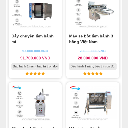
22
-
Một số lưu ý khi sử dụng máy trộn bột Việt Nam
23
-
Nên mua máy trộn bột loại nào là phù hợp nhất?
Dây chuyền làm bánh
Máy se bột làm bánh 3
mì
băng Việt Nam
93.000.000
VND
29.000.000
VND
91.700.000
VND
28.000.000
VND
Bảo hành 1 năm, bảo trì trọn đời
Bảo hành 1 năm, bảo trì trọn đời