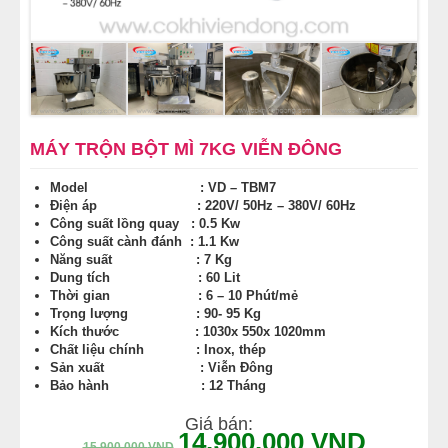
MÁY LÀM HÁ CẢO
MÁY LÀM XÍU MẠI
LINH KIỆN THIẾT BỊ LÀM BÁNH
MÁY TRỘN BỘT MÌ 7KG VIỄN ĐÔNG
DÂY CHUYỀN LÀM BÁNH MÌ
Model : VD – TBM7
Điện áp : 220V/ 50Hz – 380V/ 60Hz
Công suất lồng quay : 0.5 Kw
DÂY CHUYỀN LÀM BÁNH NGỌT
Công suất cành đánh : 1.1 Kw
Năng suất : 7 Kg
Dung tích : 60 Lit
DÂY CHUYỀN LÀM BÁNH BAO
Thời gian : 6 – 10 Phút/mẻ
Trọng lượng : 90- 95 Kg
Kích thước : 1030x 550x 1020mm
DÂY CHUYỀN LÀM BÁNH TRUNG THU
Chất liệu chính : Inox, thép
Sản xuất : Viễn Đông
THIẾT BỊ VIỄN ĐÔNG
Bảo hành : 12 Tháng
Giá bán:
14.900.000
VND
15.900.000
VND