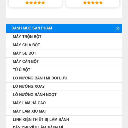
DANH MỤC SẢN PHẨM
MÁY TRỘN BỘT
MÁY CHIA BỘT
MÁY SE BỘT
MÁY CÁN BỘT
TỦ Ủ BỘT
LÒ NƯỚNG BÁNH MÌ ĐỐI LƯU
LÒ NƯỚNG XOAY
LÒ NƯỚNG BÁNH NGỌT
MÁY LÀM HÁ CẢO
MÁY LÀM XÍU MẠI
LINH KIỆN THIẾT BỊ LÀM BÁNH
DÂY CHUYỀN LÀM BÁNH MÌ