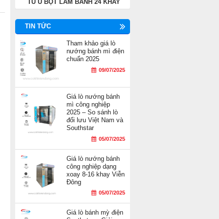
TỦ Ủ BỘT LÀM BÁNH 24 KHAY
TIN TỨC
Tham khảo giá lò
nướng bánh mì điện
chuẩn 2025
09/07/2025
Giá lò nướng bánh
mì công nghiệp
2025 – So sánh lò
đối lưu Việt Nam và
Southstar
05/07/2025
Giá lò nướng bánh
công nghiệp dạng
xoay 8-16 khay Viễn
Đông
05/07/2025
Giá lò bánh mỳ điện