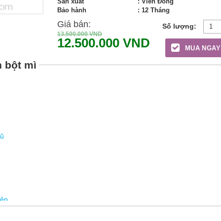
Sản xuất
: Viễn Đông
Bảo hành
: 12 Tháng
Giá bán:
13.500.000
VND
12.500.000
VND
MUA NGAY
 bột mì
cũ
iệp
0A