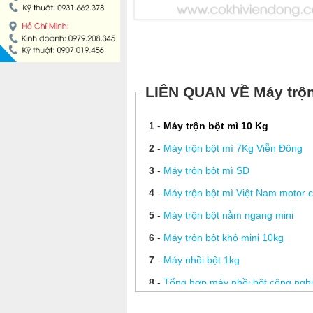
MÁY LÀM HÁ CẢO
MÁY LÀM XÍU MẠI
LIÊN QUAN VỀ Máy trộn
LINH KIỆN THIẾT BỊ LÀM BÁNH
DÂY CHUYỀN LÀM BÁNH MÌ
1
-
Máy trộn bột mì 10 Kg
2
-
Máy trộn bột mì 7Kg Viễn Đông
DÂY CHUYỀN LÀM BÁNH NGỌT
3
-
Máy trộn bột mì SD
4
-
Máy trộn bột mì Việt Nam motor 
DÂY CHUYỀN LÀM BÁNH BAO
5
-
Máy trộn bột nằm ngang mini
DÂY CHUYỀN LÀM BÁNH TRUNG THU
6
-
Máy trộn bột khô mini 10kg
7
-
Máy nhồi bột 1kg
THIẾT BỊ VIỄN ĐÔNG
8
-
Tổng hợp máy nhồi bột công ngh
9
-
Máy nhào bột bánh mì 30L SD 3