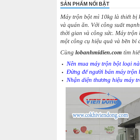
SẢN PHẨM NỔI BẬT
10
-
Máy đánh trứng trộn bột 20 Lit
Máy trộn bột mì 10kg là thiết bị
11
-
Máy đánh trứng trộn bột đánh k
và quán ăn. Với công suất mạnh m
12
-
Máy trộn bột công nghiệp SD 1
thời gian và công sức. Máy trộn 
13
-
Máy trộn bột nằm ngang 25kg
một công cụ hiệu quả và bền bỉ 
14
-
Máy trộn bột làm bánh
Cùng
lobanhmidien.com
tìm hiể
15
-
Máy trộn bột đánh trứng 30 Lit
Nên mua máy trộn bột loại nà
16
-
Máy đánh trứng 7 lít B7
Đừng để người bán máy trộn 
17
-
Máy đánh trứng trộn bột 2025
Nhận diện thương hiệu máy tr
18
-
Máy đánh trứng trộn bột 7 Lit S
19
-
Máy trộn bột bánh trung thu 10k
20
-
Máy trộn bột – Những lợi ích lớn
21
-
Ưu điểm của máy trộn bột mì V
22
-
Một số lưu ý khi sử dụng máy tr
23
-
Nên mua máy trộn bột loại nào 