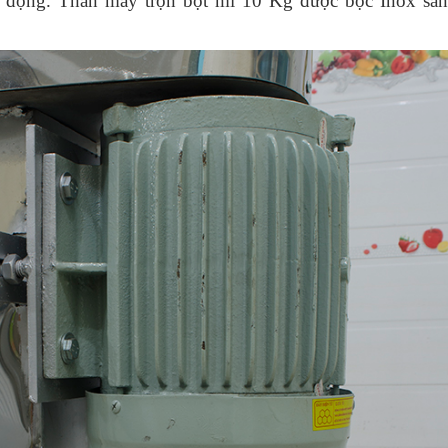
t động. Thân máy trộn bột mì 10 Kg được bọc Inox sá