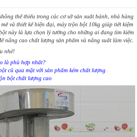
 B20G
 không thể thiếu trong các cơ sở sản xuất bánh, nhà hàng
em 15 Lit B15G
ẽ và thiết kế hiện đại, máy trộn bột 10kg giúp tiết kiệm
0D
bột này là lựa chọn lý tưởng cho những ai đang tìm kiếm
để nâng cao chất lượng sản phẩm và năng suất làm việc.
u nhé!
 B30G
o là phù hợp nhất?
bột cũ qua mặt với sản phẩm kém chất lượng
ộn bột chất lượng cao
L7
g
 khi sử dụng máy trộn bột
iệt Nam
ộn bột Việt Nam
là phù hợp nhất?