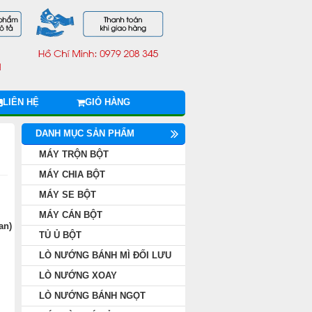
LIÊN HỆ
GIỎ HÀNG
DANH MỤC SẢN PHẨM
MÁY TRỘN BỘT
MÁY CHIA BỘT
MÁY SE BỘT
MÁY CÁN BỘT
an)
TỦ Ủ BỘT
LÒ NƯỚNG BÁNH MÌ ĐỐI LƯU
LÒ NƯỚNG XOAY
LÒ NƯỚNG BÁNH NGỌT