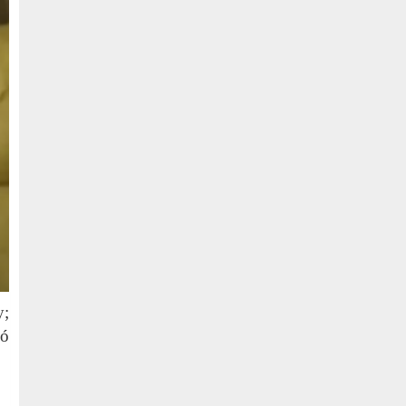
y;
có