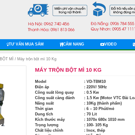
TƯ VẤN MUA SẮM
CẨM NANG
VIDEO
BỘT MÌ
/ Máy trộn bột mì 10 Kg
MÁY TRỘN BỘT MÌ 10 KG
Model
: VD-TBM10
Điện áp
: 220V/ 50Hz
Công suất lồng quay
: 0.5 Kw
Công suất càng đánh
: 1.5 Kw (Motor VTC Đài Lo
Năng suất
: 10Kg (thành phẩm)
Thời gian
: 6 – 10 Phút/mẻ
Dung tích
: 70 Lit
Kích thước máy
: 1070x 680x 1010 mm
Trọng lượng
: 100- 105 Kg
Chất liệu chính
: Inox, thép