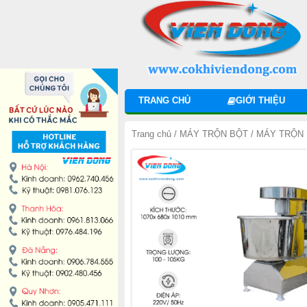
DANH MỤC SẢN PHẨM
MÁY TRỘN BỘT
MÁY CHIA BỘT
TRANG CHỦ
GIỚI THIỆU
MÁY SE BỘT
Trang chủ
/
MÁY TRỘN BỘT
/
MÁY TRỘN 
MÁY CÁN BỘT
TỦ Ủ BỘT
LÒ NƯỚNG BÁNH MÌ ĐỐI LƯU
LÒ NƯỚNG XOAY
LÒ NƯỚNG BÁNH NGỌT