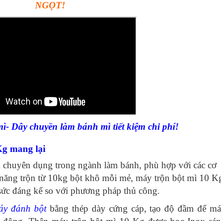
NGỌT!
- Dây chuyền làm bánh mì tiết kiệm chi phí!
Kg
mang lại
bị chuyên dụng trong ngành làm bánh, phù hợp với các cơ
 năng trộn từ 10kg bột khô mỗi mẻ, máy trộn bột mì 10 K
 sức đáng kể so với phương pháp thủ công.
áy đánh bột
bằng thép dày cứng cáp, tạo độ đầm để m