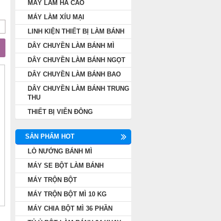
MÁY LÀM HÁ CẢO
MÁY LÀM XÍU MẠI
LINH KIỆN THIẾT BỊ LÀM BÁNH
DÂY CHUYỀN LÀM BÁNH MÌ
DÂY CHUYỀN LÀM BÁNH NGỌT
DÂY CHUYỀN LÀM BÁNH BAO
DÂY CHUYỀN LÀM BÁNH TRUNG
THU
THIẾT BỊ VIỄN ĐÔNG
SẢN PHẨM HOT
LÒ NƯỚNG BÁNH MÌ
MÁY SE BỘT LÀM BÁNH
MÁY TRỘN BỘT
MÁY TRỘN BỘT MÌ 10 KG
MÁY CHIA BỘT MÌ 36 PHẦN