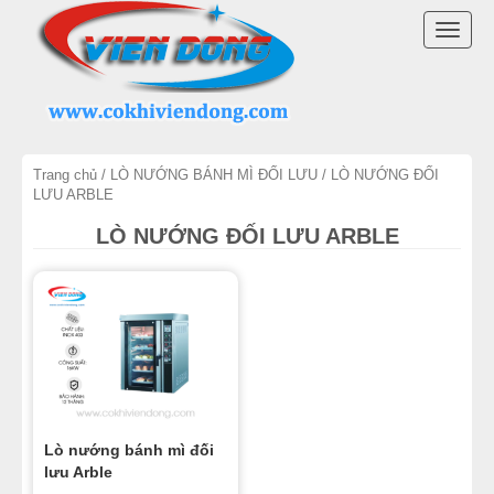
DANH MỤC SẢN PHẨM
TOGG
MÁY TRỘN BỘT
NAVI
MÁY CHIA BỘT
Trang chủ
/
LÒ NƯỚNG BÁNH MÌ ĐỐI LƯU
/ LÒ NƯỚNG ĐỐI
MÁY SE BỘT
LƯU ARBLE
LÒ NƯỚNG ĐỐI LƯU ARBLE
MÁY CÁN BỘT
TỦ Ủ BỘT
LÒ NƯỚNG BÁNH MÌ ĐỐI LƯU
LÒ NƯỚNG XOAY
Lò nướng bánh mì đối
LÒ NƯỚNG BÁNH NGỌT
lưu Arble