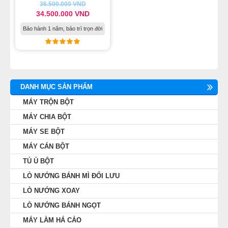
36.500.000
VND
MÁY LÀM HÁ CẢO
34.500.000
VND
Bảo hành 1 năm, bảo trì trọn đời
MÁY LÀM XÍU MẠI
LINH KIỆN THIẾT BỊ LÀM BÁNH
DANH MỤC SẢN PHẨM
DÂY CHUYỀN LÀM BÁNH MÌ
MÁY TRỘN BỘT
MÁY CHIA BỘT
DÂY CHUYỀN LÀM BÁNH NGỌT
MÁY SE BỘT
DÂY CHUYỀN LÀM BÁNH BAO
MÁY CÁN BỘT
TỦ Ủ BỘT
DÂY CHUYỀN LÀM BÁNH TRUNG THU
LÒ NƯỚNG BÁNH MÌ ĐỐI LƯU
LÒ NƯỚNG XOAY
THIẾT BỊ VIỄN ĐÔNG
LÒ NƯỚNG BÁNH NGỌT
MÁY LÀM HÁ CẢO