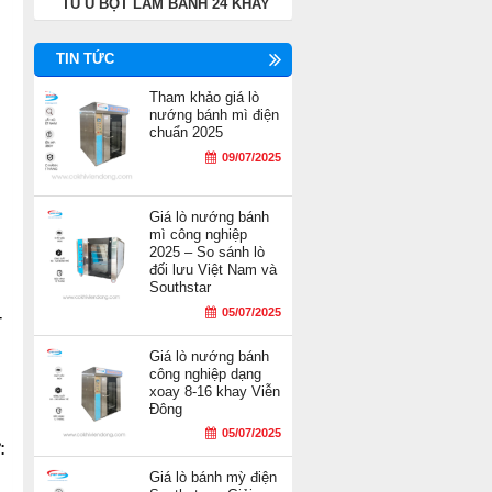
TỦ Ủ BỘT LÀM BÁNH 24 KHAY
TIN TỨC
Tham khảo giá lò
nướng bánh mì điện
chuẩn 2025
09/07/2025
Giá lò nướng bánh
mì công nghiệp
2025 – So sánh lò
đối lưu Việt Nam và
Southstar
–
05/07/2025
Giá lò nướng bánh
công nghiệp dạng
xoay 8-16 khay Viễn
Đông
05/07/2025
:
Giá lò bánh mỳ điện