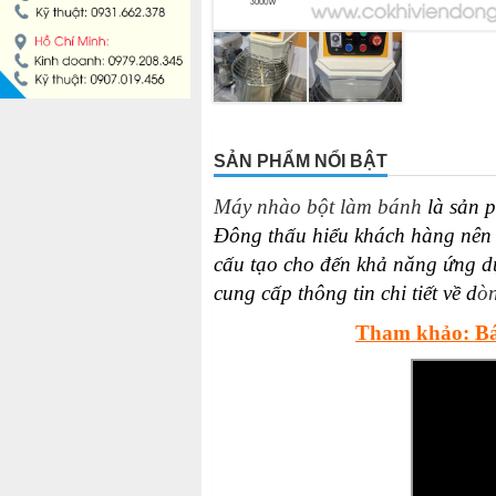
MÁY LÀM HÁ CẢO
MÁY LÀM XÍU MẠI
LINH KIỆN THIẾT BỊ LÀM BÁNH
SẢN PHẨM NỔI BẬT
DÂY CHUYỀN LÀM BÁNH MÌ
Máy nhào bột làm bánh
là sản p
Đông thấu hiểu khách hàng nên
DÂY CHUYỀN LÀM BÁNH NGỌT
cấu tạo cho đến khả năng ứng dụ
cung cấp thông tin chi tiết về d
ò
DÂY CHUYỀN LÀM BÁNH BAO
Tham khảo: Bá
DÂY CHUYỀN LÀM BÁNH TRUNG THU
THIẾT BỊ VIỄN ĐÔNG