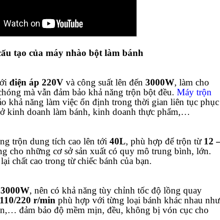
cấu tạo của máy nhào bột làm bánh
với
điện áp 220V
và công suất lên đến
3000W
, làm cho
h chóng mà vẫn đảm bảo khả năng trộn bột đều.
Máy trộn
khả năng làm việc ổn định trong thời gian liên tục phục
ơ sở kinh doanh làm bánh, kinh doanh thực phẩm,…
ng trộn dung tích cao lên tới
40L
, phù hợp để trộn từ
12 
ởng cho những cơ sở sản xuất có quy mô trung bình, lớn.
ại chất cao trong từ chiếc bánh của bạn.
 3000W
, nên có khả năng tùy chỉnh tốc độ lồng quay
110/220 r/min
phù hợp với từng loại bánh khác nhau như
an,… đảm bảo độ mềm mịn, đều, không bị vón cục cho