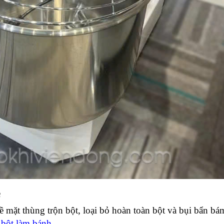
n
 mặt thùng trộn bột, loại bỏ hoàn toàn bột và bụi bẩn bá
 bột làm bánh
.