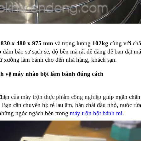
830 x 480 x 975 mm
và trọng lượng
102kg
cùng với chấ
 đảm bảo sự sạch sẽ, độ bền mà rất dễ dàng để bạn đặt m
ừ xưởng làm bánh cho đến nhà hàng, khách sạn.
h vệ máy nhào bột làm bánh đúng cách
 điện
của máy trộn thực phẩm công nghiệp
giúp ngăn chặn
 Bạn cần chuyển bị: rẻ lau ẩm, bàn chải đầu nhỏ, nước rửa
 những ngóc ngách bên trong
máy trộn bột bánh m
ì
.