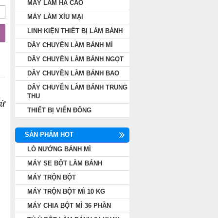
MÁY LÀM HÁ CẢO
MÁY LÀM XÍU MẠI
LINH KIỆN THIẾT BỊ LÀM BÁNH
DÂY CHUYỀN LÀM BÁNH MÌ
DÂY CHUYỀN LÀM BÁNH NGỌT
DÂY CHUYỀN LÀM BÁNH BAO
DÂY CHUYỀN LÀM BÁNH TRUNG
THU
từ
THIẾT BỊ VIỄN ĐÔNG
SẢN PHẨM HOT
LÒ NƯỚNG BÁNH MÌ
MÁY SE BỘT LÀM BÁNH
MÁY TRỘN BỘT
MÁY TRỘN BỘT MÌ 10 KG
MÁY CHIA BỘT MÌ 36 PHẦN