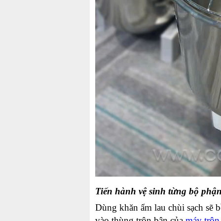
Tiến hành vệ sinh từng bộ phậ
Dùng khăn ẩm lau chùi sạch sẽ bề
vào thùng trộn bận của
máy trộn