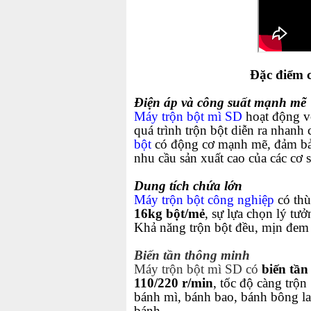
Đặc điểm 
Điện áp và công suất mạnh mẽ
Máy trộn bột mì SD
hoạt động 
quá trình trộn bột diễn ra nhan
bột
có động cơ mạnh mẽ, đảm bảo 
nhu cầu sản xuất cao của các c
Dung tích chứa lớn
Máy trộn bột công nghiệp
có t
hù
16kg bột/mẻ
, sự lựa chọn lý tư
Khả năng trộn bột đều, mịn đem l
Biến tần thông minh
Máy trộn bột mì SD
có
biến
tần
110/220 r/min
, tốc độ càng trộn
bánh mì, bánh bao, bánh bông l
bánh.