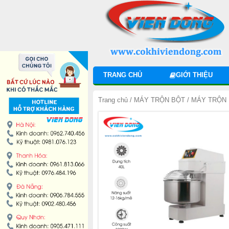
DANH MỤC SẢN PHẨM
MÁY TRỘN BỘT
MÁY CHIA BỘT
TRANG CHỦ
GIỚI THIỆU
MÁY SE BỘT
Trang chủ
/
MÁY TRỘN BỘT
/
MÁY TRỘN 
MÁY CÁN BỘT
TỦ Ủ BỘT
LÒ NƯỚNG BÁNH MÌ ĐỐI LƯU
LÒ NƯỚNG XOAY
LÒ NƯỚNG BÁNH NGỌT