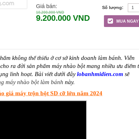
Giá bán:
10.200.000
VND
9.200.000
VND
MUA NGAY
hẩm không thể thiếu ở cơ sở kinh doanh làm bánh. Viễn
 cho ra đời sản phẩm máy nhào bột
mang nhiều ưu điểm 
ng linh hoạt. Bài viết dưới đây
lobanhmidien.com
sẽ
ng
máy nhào bột làm bánh
này.
o giá máy trộn bột SD cỡ lớn năm 2024