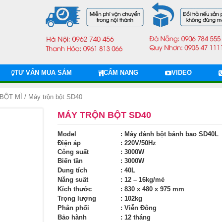
TƯ VẤN MUA SẮM
CẨM NANG
VIDEO
BỘT MÌ
/ Máy trộn bột SD40
MÁY TRỘN BỘT SD40
Model
: Máy đánh bột bánh bao SD40L
Điện áp
: 220V/50Hz
Công suất
: 3000W
Biến tần
: 3000W
Dung tích
: 40L
Năng suất
: 12 – 16kg/mẻ
Kích thước
: 830 x 480 x 975 mm
Trọng lượng
: 102kg
Phân phối
: Viễn Đông
Bảo hành
: 12 tháng