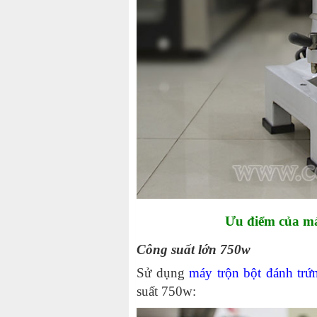
Ưu điểm của má
Công suất lớn 750w
Sử dụng
máy trộn bột đánh trứn
suất 750w: