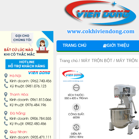
DANH MỤC SẢN PHẨM
MÁY TRỘN BỘT
MÁY CHIA BỘT
TRANG CHỦ
GIỚI THIỆU
MÁY SE BỘT
Trang chủ
/
MÁY TRỘN BỘT
/
MÁY TRỘN 
MÁY CÁN BỘT
TỦ Ủ BỘT
LÒ NƯỚNG BÁNH MÌ ĐỐI LƯU
LÒ NƯỚNG XOAY
LÒ NƯỚNG BÁNH NGỌT