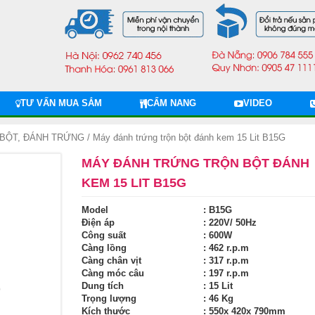
TƯ VẤN MUA SẮM
CẨM NANG
VIDEO
BỘT, ĐÁNH TRỨNG
/ Máy đánh trứng trộn bột đánh kem 15 Lit B15G
MÁY ĐÁNH TRỨNG TRỘN BỘT ĐÁNH
KEM 15 LIT B15G
Model
: B15G
Điện áp
: 220V/ 50Hz
Công suất
: 600W
Càng lồng
: 462 r.p.m
Càng chân vịt
: 317 r.p.m
Càng móc câu
: 197 r.p.m
Dung tích
: 15 Lit
Trọng lượng
: 46 Kg
Kích thước
: 550x 420x 790mm