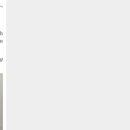
L,
nh
ộn
ng