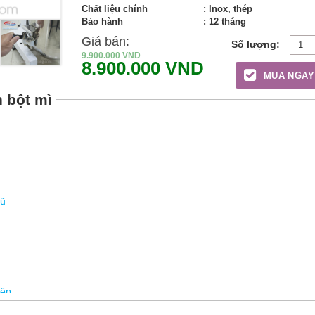
Chất liệu chính
: Inox, thép
Bảo hành
: 12 tháng
Giá bán:
9.900.000
VND
8.900.000
VND
MUA NGAY
 bột mì
cũ
iệp
0A