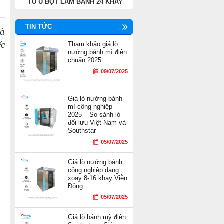
TỦ Ủ BỘT LÀM BÁNH 24 KHAY
TIN TỨC
mà
ếc
Tham khảo giá lò
nướng bánh mì điện
chuẩn 2025
09/07/2025
Giá lò nướng bánh
mì công nghiệp
2025 – So sánh lò
đối lưu Việt Nam và
Southstar
05/07/2025
Giá lò nướng bánh
công nghiệp dạng
xoay 8-16 khay Viễn
Đông
05/07/2025
Giá lò bánh mỳ điện