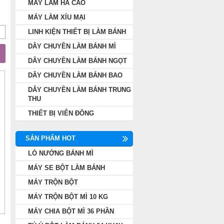
MÁY LÀM HÁ CẢO
MÁY LÀM XÍU MẠI
LINH KIỆN THIẾT BỊ LÀM BÁNH
DÂY CHUYỀN LÀM BÁNH MÌ
DÂY CHUYỀN LÀM BÁNH NGỌT
DÂY CHUYỀN LÀM BÁNH BAO
DÂY CHUYỀN LÀM BÁNH TRUNG
THU
THIẾT BỊ VIỄN ĐÔNG
SẢN PHẨM HOT
LÒ NƯỚNG BÁNH MÌ
MÁY SE BỘT LÀM BÁNH
MÁY TRỘN BỘT
MÁY TRỘN BỘT MÌ 10 KG
MÁY CHIA BỘT MÌ 36 PHẦN