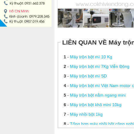
MÁY LÀM HÁ CẢO
MÁY LÀM XÍU MẠI
LINH KIỆN THIẾT BỊ LÀM BÁNH
LIÊN QUAN VỀ Máy trộn
DÂY CHUYỀN LÀM BÁNH MÌ
1
-
Máy trộn bột mì 10 Kg
2
-
Máy trộn bột mì 7Kg Viễn Đông
DÂY CHUYỀN LÀM BÁNH NGỌT
3
-
Máy trộn bột mì SD
DÂY CHUYỀN LÀM BÁNH BAO
4
-
Máy trộn bột mì Việt Nam motor 
5
-
Máy trộn bột nằm ngang mini
DÂY CHUYỀN LÀM BÁNH TRUNG THU
6
-
Máy trộn bột khô mini 10kg
7
-
Máy nhồi bột 1kg
THIẾT BỊ VIỄN ĐÔNG
8
-
Tổng hợp máy nhồi bột công ngh
9
-
Máy nhào bột bánh mì 30L SD 3