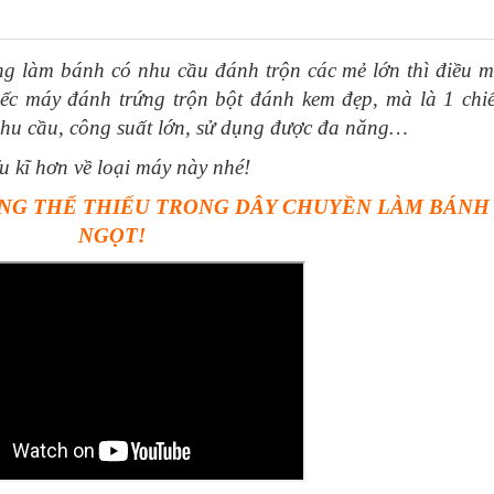
 B20G
ng làm bánh có nhu cầu đánh trộn các mẻ lớn thì điều 
 kem 15 Lit B15G
iếc
máy đánh trứng trộn bột đánh kem
đẹp, mà là 1 chi
0D
nhu cầu, công suất lớn, sử dụng được đa năng…
ểu kĩ hơn về loại máy này nhé!
KHÔNG THỂ THIẾU TRONG DÂY CHUYỀN LÀM BÁNH
 B30G
NGỌT!
L7
g
 khi sử dụng máy trộn bột
iệt Nam
ộn bột Việt Nam
là phù hợp nhất?