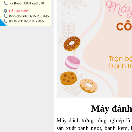
MÁY LÀM HÁ CẢO
MÁY LÀM XÍU MẠI
LINH KIỆN THIẾT BỊ LÀM BÁNH
DÂY CHUYỀN LÀM BÁNH MÌ
DÂY CHUYỀN LÀM BÁNH NGỌT
DÂY CHUYỀN LÀM BÁNH BAO
DÂY CHUYỀN LÀM BÁNH TRUNG THU
Máy đánh 
THIẾT BỊ VIỄN ĐÔNG
Máy đánh trứng công nghiệp là 
sản xuất bánh ngọt, bánh kem,