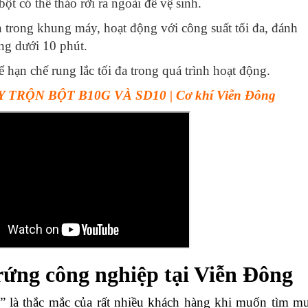
bột có thể tháo rời ra ngoài để vệ sinh.
n trong khung máy, hoạt động với công suất tối đa, đánh
òng dưới 10 phút.
 hạn chế rung lắc tối đa trong quá trình hoạt động.
ÁY TRỘN BỘT B10G VÀ SD10 | Cơ khí Viễn Đông
ứng công nghiệp tại Viễn Đông
” là thắc mắc của rất nhiều khách hàng khi muốn tìm m