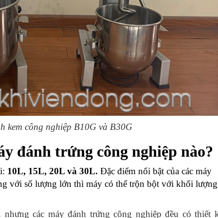
h kem công nghiệp B10G và B30G
áy đánh trứng công nghiệp nào?
i:
10L, 15L, 20L và 30L.
Đặc điểm nổi bật của các máy
g với số lượng lớn thì máy có thể trộn bột với khối lượng
 nhưng các máy đánh trứng công nghiệp đều có thiết 