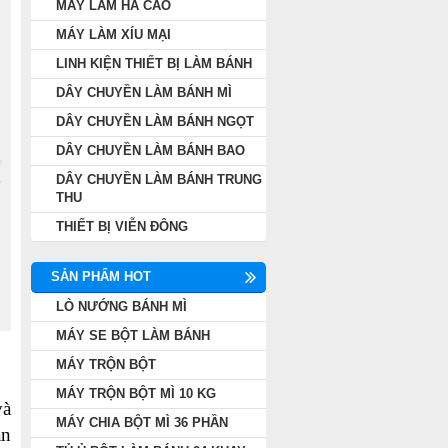
MÁY LÀM HÁ CẢO
MÁY LÀM XÍU MẠI
LINH KIỆN THIẾT BỊ LÀM BÁNH
DÂY CHUYỀN LÀM BÁNH MÌ
DÂY CHUYỀN LÀM BÁNH NGỌT
DÂY CHUYỀN LÀM BÁNH BAO
DÂY CHUYỀN LÀM BÁNH TRUNG
THU
THIẾT BỊ VIỄN ĐÔNG
SẢN PHẨM HOT
LÒ NƯỚNG BÁNH MÌ
MÁY SE BỘT LÀM BÁNH
MÁY TRỘN BỘT
MÁY TRỘN BỘT MÌ 10 KG
và
MÁY CHIA BỘT MÌ 36 PHẦN
àn