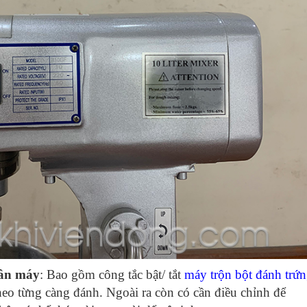
hân máy
: Bao gồm công tắc bật/ tắt
máy trộn bột đánh trứ
theo từng càng đánh. Ngoài ra còn
có cần điều chỉnh để