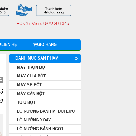
LIÊN HỆ
GIỎ HÀNG
DANH MỤC SẢN PHẨM
MÁY TRỘN BỘT
MÁY CHIA BỘT
MÁY SE BỘT
có
MÁY CÁN BỘT
ng
TỦ Ủ BỘT
LÒ NƯỚNG BÁNH MÌ ĐỐI LƯU
LÒ NƯỚNG XOAY
LÒ NƯỚNG BÁNH NGỌT