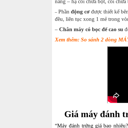
nâng – hạ cối chứa bột, cối chứa 
Phần
động cơ
được thiết kế bê
–
đều, liên tục xong 1 mẻ trong v
–
Chân máy có bọc đế cao su
để
Xem thêm: So sánh 2 dòng M
Giá máy đánh tr
“Máy đánh trứng giá bao nhiêu?