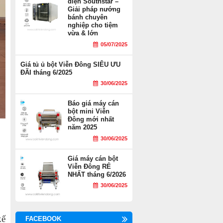
điện Southstar –
Giải pháp nướng
bánh chuyên
nghiệp cho tiệm
vừa & lớn
05/07/2025
Giá tủ ủ bột Viễn Đông SIÊU ƯU
ĐÃI tháng 6/2025
30/06/2025
Báo giá máy cán
bột mini Viễn
Đông mới nhất
năm 2025
30/06/2025
Giá máy cán bột
Viễn Đông RẺ
NHẤT tháng 6/2026
30/06/2025
kế
FACEBOOK