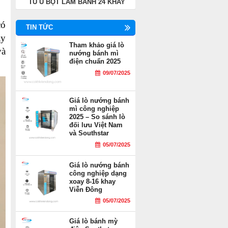
TỦ Ủ BỘT LÀM BÁNH 24 KHAY
có
TIN TỨC
y
Tham khảo giá lò
và
nướng bánh mì
điện chuẩn 2025
09/07/2025
Giá lò nướng bánh
mì công nghiệp
2025 – So sánh lò
đối lưu Việt Nam
và Southstar
05/07/2025
Giá lò nướng bánh
công nghiệp dạng
xoay 8-16 khay
Viễn Đông
05/07/2025
Giá lò bánh mỳ