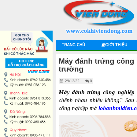
DANH MỤC SẢN PHẨM
MÁY TRỘN BỘT
MÁY CHIA BỘT
TRANG CHỦ
GIỚI THIỆU
MÁY SE BỘT
Máy đánh trứng công n
MÁY CÁN BỘT
trường
29/12/22
-
0
TỦ Ủ BỘT
Máy đánh trứng công nghiệp
LÒ NƯỚNG BÁNH MÌ ĐỐI LƯU
chênh nhau nhiều không? Sau đ
công nghiệp mà
lobanhmidien.
LÒ NƯỚNG XOAY
LÒ NƯỚNG BÁNH NGỌT