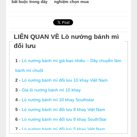
bắt buộc trong dây
nghiệm chọn mua
chuyền làm bánh
máy xay bắp đang
mì
được quan tâm
hiện nay
LIÊN QUAN VỀ Lò nướng bánh mì
đối lưu
1
-
Lò nướng bánh mì giá bao nhiêu – Dây chuyền làm
bánh mì chuột
2
-
Lò nướng bánh mì đối lưu 10 khay Việt Nam
3
-
Giá lò nướng bánh mì 10 khay
4
-
Lò nướng bánh mì 10 khay Southstar
5
-
Lò nướng bánh mì đối lưu 8 khay Việt Nam
6
-
Lò nướng bánh mì đối lưu 8 khay SouthStar
7
-
Lò nướng bánh mì đối lưu 5 khay Việt Nam