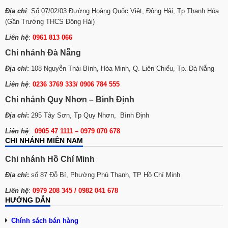
Địa chỉ
: Số 07/02/03 Đường Hoàng Quốc Việt, Đông Hải, Tp Thanh Hóa
(Gần Trường THCS Đông Hải)
Liên hệ
:
0961 813 066
Chi nhánh Đà Nẵng
Địa chỉ
:
108 Nguyễn Thái Bình, Hòa Minh, Q. Liên Chiểu, Tp. Đà Nẵng
Liên hệ
:
0236 3769 333/ 0906 784 555
Chi nhánh Quy Nhơn – Bình Định
Địa chỉ
:
295 Tây Sơn, Tp Quy Nhơn, Bình Định
Liên hệ
:
0905 47 1111 – 0979 070 678
CHI NHÁNH MIỀN NAM
Chi nhánh Hồ Chí Minh
Địa chỉ
:
số 87 Đỗ Bí, Phường Phú Thạnh, TP Hồ Chí Minh
Liên hệ
:
0979 208 345 / 0982 041 678
HƯỚNG DẪN
Chính sách bán hàng