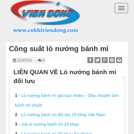
DANH MỤC SẢN PHẨM
TOGG
MÁY TRỘN BỘT
NAVI
MÁY CHIA BỘT
Công suất lò nướng bánh mì
MÁY SE BỘT
21/07/21
-
0
MÁY CÁN BỘT
LIÊN QUAN VỀ Lò nướng bánh mì
đối lưu
TỦ Ủ BỘT
1
-
Lò nướng bánh mì giá bao nhiêu – Dây chuyền làm
LÒ NƯỚNG BÁNH MÌ ĐỐI LƯU
bánh mì chuột
LÒ NƯỚNG XOAY
2
-
Lò nướng bánh mì đối lưu 10 khay Việt Nam
3
-
Giá lò nướng bánh mì 10 khay
LÒ NƯỚNG BÁNH NGỌT
4
-
Lò nướng bánh mì 10 khay Southstar