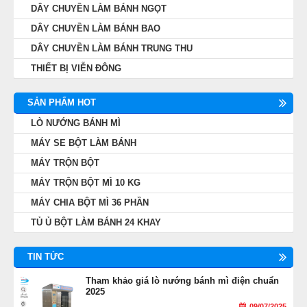
DÂY CHUYỀN LÀM BÁNH NGỌT
DÂY CHUYỀN LÀM BÁNH BAO
DÂY CHUYỀN LÀM BÁNH TRUNG THU
THIẾT BỊ VIỄN ĐÔNG
SẢN PHẨM HOT
LÒ NƯỚNG BÁNH MÌ
MÁY SE BỘT LÀM BÁNH
MÁY TRỘN BỘT
MÁY TRỘN BỘT MÌ 10 KG
MÁY CHIA BỘT MÌ 36 PHẦN
TỦ Ủ BỘT LÀM BÁNH 24 KHAY
TIN TỨC
Tham khảo giá lò nướng bánh mì điện chuẩn
2025
09/07/2025