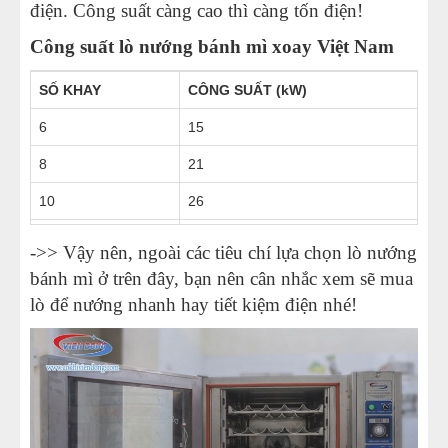
điện. Công suất càng cao thì càng tốn điện!
Công suất lò nướng bánh mì xoay Việt Nam
SỐ KHAY
CÔNG SUẤT (kW)
6
15
8
21
10
26
12
31
->> Vậy nên, ngoài các tiêu chí lựa chọn lò nướng
16
34
bánh mì ở trên đây, bạn nên cân nhắc xem sẽ mua
lò để nướng nhanh hay tiết kiệm điện nhé!