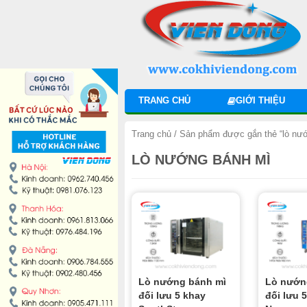
DANH MỤC SẢN PHẨM
MÁY TRỘN BỘT
MÁY CHIA BỘT
TRANG CHỦ
GIỚI THIỆU
MÁY SE BỘT
Trang chủ
/ Sản phẩm được gắn thẻ “lò nư
MÁY CÁN BỘT
LÒ NƯỚNG BÁNH MÌ
TỦ Ủ BỘT
LÒ NƯỚNG BÁNH MÌ ĐỐI LƯU
LÒ NƯỚNG XOAY
Lò nướng bánh mì
Lò nướn
LÒ NƯỚNG BÁNH NGỌT
đối lưu 5 khay
đối lưu 5