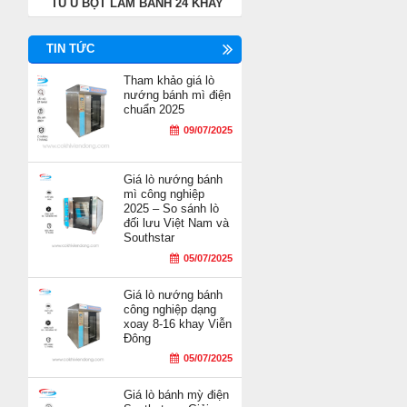
TỦ Ủ BỘT LÀM BÁNH 24 KHAY
TIN TỨC
Tham khảo giá lò
nướng bánh mì điện
chuẩn 2025
09/07/2025
Giá lò nướng bánh
mì công nghiệp
2025 – So sánh lò
đối lưu Việt Nam và
Southstar
05/07/2025
Giá lò nướng bánh
công nghiệp dạng
xoay 8-16 khay Viễn
Đông
05/07/2025
Giá lò bánh mỳ điện