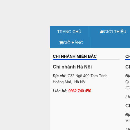
TRANG CHỦ
GIỚI THIỆU
GIỎ HÀNG
CHI NHÁNH MIỀN BẮC
C
Chi nhánh Hà Nội
C
Địa chỉ
:
C32 Ngõ 409 Tam Trinh,
Đị
Hoàng Mai, Hà Nội
Qu
(G
Liên hệ
:
0962 740 456
Li
C
Đị
Mi
Li