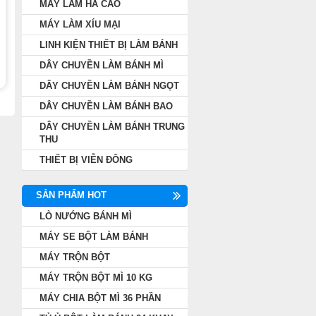
MÁY LÀM HÁ CẢO
MÁY LÀM XÍU MẠI
LINH KIỆN THIẾT BỊ LÀM BÁNH
DÂY CHUYỀN LÀM BÁNH MÌ
DÂY CHUYỀN LÀM BÁNH NGỌT
DÂY CHUYỀN LÀM BÁNH BAO
DÂY CHUYỀN LÀM BÁNH TRUNG
THU
THIẾT BỊ VIỄN ĐÔNG
SẢN PHẨM HOT
LÒ NƯỚNG BÁNH MÌ
MÁY SE BỘT LÀM BÁNH
MÁY TRỘN BỘT
MÁY TRỘN BỘT MÌ 10 KG
MÁY CHIA BỘT MÌ 36 PHẦN