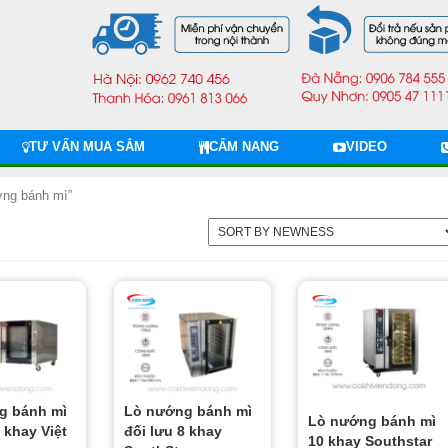
TƯ VẤN MUA SẮM
CẨM NANG
VIDEO
ớng bánh mì”
g bánh mì
Lò nướng bánh mì
Lò nướng bánh mì
 khay Việt
đối lưu 8 khay
10 khay Southstar