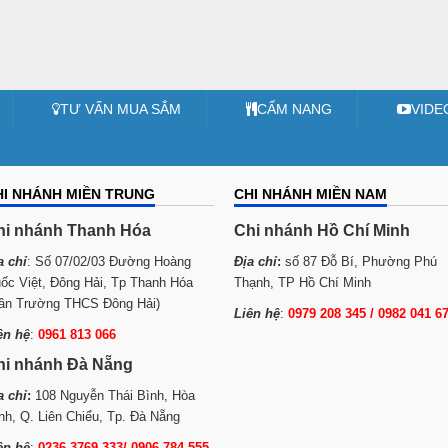
TƯ VẤN MUA SẮM
CẨM NANG
VIDE
HI NHÁNH MIỀN TRUNG
CHI NHÁNH MIỀN NAM
hi nhánh Thanh Hóa
Chi nhánh Hồ Chí Minh
a chỉ
: Số 07/02/03 Đường Hoàng
Địa chỉ
:
số 87 Đỗ Bí, Phường Phú
ốc Việt, Đông Hải, Tp Thanh Hóa
Thạnh, TP Hồ Chí Minh
ần Trường THCS Đông Hải)
Liên hệ
:
0979 208 345 / 0982 041 6
ên hệ
:
0961 813 066
hi nhánh Đà Nẵng
a chỉ
:
108 Nguyễn Thái Bình, Hòa
nh, Q. Liên Chiểu, Tp. Đà Nẵng
ên hệ
:
0236 3769 333/ 0906 784 555