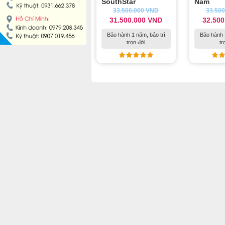
SouthStar
Nam
33.500.000
VND
33.50
MÁY LÀM HÁ CẢO
31.500.000
VND
32.50
Bảo hành 1 năm, bảo trì
Bảo hành 
MÁY LÀM XÍU MẠI
trọn đời
tr
LINH KIỆN THIẾT BỊ LÀM BÁNH
DÂY CHUYỀN LÀM BÁNH MÌ
DÂY CHUYỀN LÀM BÁNH NGỌT
DÂY CHUYỀN LÀM BÁNH BAO
DÂY CHUYỀN LÀM BÁNH TRUNG THU
THIẾT BỊ VIỄN ĐÔNG