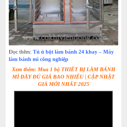
Đọc thêm:
Tủ ủ bột làm bánh 24 khay – Máy
làm bánh mì công nghiệp
Xem thêm: Mua 1 bộ THIẾT BỊ LÀM BÁNH
MÌ ĐẦY ĐỦ GIÁ BAO NHIÊU | CẬP NHẬT
GIÁ MỚI NHẤT 2025