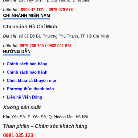
Địa chỉ
:
295 Tây Sơn, Tp Quy Nhơn, Bình Định
Liên hệ
:
0905 47 1111 – 0979 070 678
CHI NHÁNH MIỀN NAM
Chi nhánh Hồ Chí Minh
Địa chỉ
:
số 87 Đỗ Bí, Phường Phú Thạnh, TP Hồ Chí Minh
Liên hệ
:
0979 208 345 / 0982 041 678
HƯỚNG DẪN
Chính sách bán hàng
Chính sách bảo hành
Chiết khấu và khuyến mại
Phương thức thanh toán
Liên hệ Viễn Đông
Xưởng sản xuất
Khu Yên Sở, P. Yên Sở, Q. Hoàng Mai, Hà Nội
Than phiền – Chăm sóc khách hàng
0981 035 123