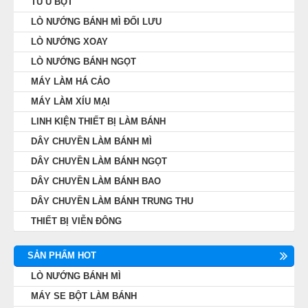
TỦ Ủ BỘT
LÒ NƯỚNG BÁNH MÌ ĐỐI LƯU
LÒ NƯỚNG XOAY
LÒ NƯỚNG BÁNH NGỌT
MÁY LÀM HÁ CẢO
MÁY LÀM XÍU MẠI
LINH KIỆN THIẾT BỊ LÀM BÁNH
DÂY CHUYỀN LÀM BÁNH MÌ
DÂY CHUYỀN LÀM BÁNH NGỌT
DÂY CHUYỀN LÀM BÁNH BAO
DÂY CHUYỀN LÀM BÁNH TRUNG THU
THIẾT BỊ VIỄN ĐÔNG
SẢN PHẨM HOT
LÒ NƯỚNG BÁNH MÌ
MÁY SE BỘT LÀM BÁNH