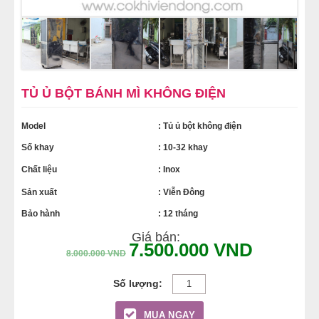
MÁY LÀM HÁ CẢO
MÁY LÀM XÍU MẠI
LINH KIỆN THIẾT BỊ LÀM BÁNH
TỦ Ủ BỘT BÁNH MÌ KHÔNG ĐIỆN
Model
: Tủ ủ bột không điện
DÂY CHUYỀN LÀM BÁNH MÌ
Số khay
: 10-32 khay
DÂY CHUYỀN LÀM BÁNH NGỌT
Chất liệu
: Inox
Sản xuất
: Viễn Đông
DÂY CHUYỀN LÀM BÁNH BAO
Bảo hành
: 12 tháng
Giá bán:
DÂY CHUYỀN LÀM BÁNH TRUNG THU
7.500.000
VND
8.000.000
VND
THIẾT BỊ VIỄN ĐÔNG
MUA NGAY