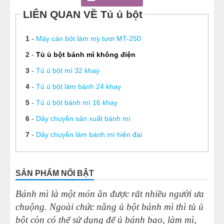
LIÊN QUAN VỀ Tủ ủ bột
1
-
Máy cán bột làm mỳ tươi MT-250
2
-
Tủ ủ bột bánh mì không điện
3
-
Tủ ủ bột mì 32 khay
4
-
Tủ ủ bột làm bánh 24 khay
5
-
Tủ ủ bột bánh mì 16 khay
6
-
Dây chuyền sản xuất bánh mì
7
-
Dây chuyền làm bánh mì hiện đại
SẢN PHẨM NỔI BẬT
Bánh mì là một món ăn được rất nhiều người ưa
chuộng.
Ngoài chức năng ủ bột bánh mì thì tủ ủ
bột còn có thể sử dụng để ủ bánh bao, làm mì,