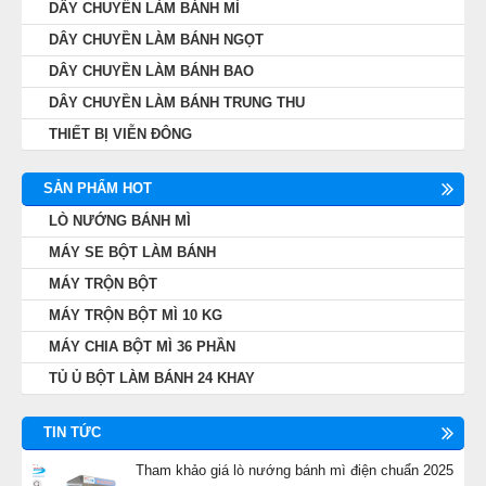
DÂY CHUYỀN LÀM BÁNH MÌ
DÂY CHUYỀN LÀM BÁNH NGỌT
DÂY CHUYỀN LÀM BÁNH BAO
DÂY CHUYỀN LÀM BÁNH TRUNG THU
THIẾT BỊ VIỄN ĐÔNG
SẢN PHẨM HOT
LÒ NƯỚNG BÁNH MÌ
MÁY SE BỘT LÀM BÁNH
MÁY TRỘN BỘT
MÁY TRỘN BỘT MÌ 10 KG
MÁY CHIA BỘT MÌ 36 PHẦN
TỦ Ủ BỘT LÀM BÁNH 24 KHAY
TIN TỨC
Tham khảo giá lò nướng bánh mì điện chuẩn 2025