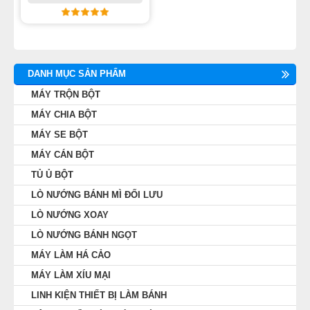
DANH MỤC SẢN PHẨM
MÁY TRỘN BỘT
MÁY CHIA BỘT
MÁY SE BỘT
MÁY CÁN BỘT
TỦ Ủ BỘT
LÒ NƯỚNG BÁNH MÌ ĐỐI LƯU
LÒ NƯỚNG XOAY
LÒ NƯỚNG BÁNH NGỌT
MÁY LÀM HÁ CẢO
MÁY LÀM XÍU MẠI
LINH KIỆN THIẾT BỊ LÀM BÁNH