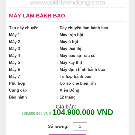
MÁY LÀM HÁ CẢO
MÁY LÀM BÁNH BAO
MÁY LÀM XÍU MẠI
Tên dây chuyền
: Dây chuyền làm bánh bao
Máy 1
: Máy trộn bột
LINH KIỆN THIẾT BỊ LÀM BÁNH
Máy 2
: Máy ủ bột
Máy 3
: Máy thái thịt
DÂY CHUYỀN LÀM BÁNH MÌ
Máy 4
: Máy bào sợi rau củ
Máy 5
: Máy xay thịt
DÂY CHUYỀN LÀM BÁNH NGỌT
Máy 6
: Máy định hình bánh bao
Máy 7
: Tủ hấp bánh bao
Phù hợp
: Cơ sở chế biến lớn
DÂY CHUYỀN LÀM BÁNH BAO
Cung cấp
: Viễn Đông
Bảo hành
: 12 tháng
DÂY CHUYỀN LÀM BÁNH TRUNG THU
Giá bán:
104.900.000
VND
109.000.000
VND
THIẾT BỊ VIỄN ĐÔNG