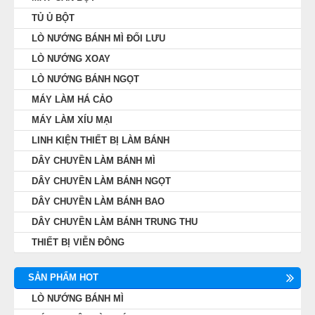
MÁY LÀM HÁ CẢO
TỦ Ủ BỘT
LÒ NƯỚNG BÁNH MÌ ĐỐI LƯU
MÁY LÀM XÍU MẠI
LÒ NƯỚNG XOAY
LÒ NƯỚNG BÁNH NGỌT
LINH KIỆN THIẾT BỊ LÀM BÁNH
MÁY LÀM HÁ CẢO
MÁY LÀM XÍU MẠI
DÂY CHUYỀN LÀM BÁNH MÌ
LINH KIỆN THIẾT BỊ LÀM BÁNH
DÂY CHUYỀN LÀM BÁNH MÌ
DÂY CHUYỀN LÀM BÁNH NGỌT
DÂY CHUYỀN LÀM BÁNH NGỌT
DÂY CHUYỀN LÀM BÁNH BAO
DÂY CHUYỀN LÀM BÁNH BAO
DÂY CHUYỀN LÀM BÁNH TRUNG THU
DÂY CHUYỀN LÀM BÁNH TRUNG THU
THIẾT BỊ VIỄN ĐÔNG
THIẾT BỊ VIỄN ĐÔNG
SẢN PHẨM HOT
LÒ NƯỚNG BÁNH MÌ