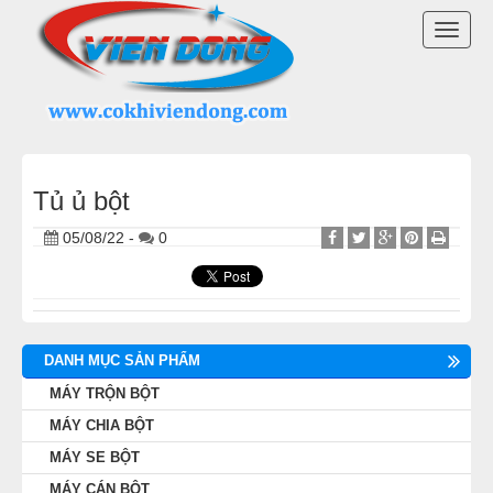
DANH MỤC SẢN PHẨM
TOGG
MÁY TRỘN BỘT
NAVI
MÁY CHIA BỘT
MÁY SE BỘT
Tủ ủ bột
05/08/22
-
0
MÁY CÁN BỘT
TỦ Ủ BỘT
LÒ NƯỚNG BÁNH MÌ ĐỐI LƯU
DANH MỤC SẢN PHẨM
MÁY TRỘN BỘT
LÒ NƯỚNG XOAY
MÁY CHIA BỘT
MÁY SE BỘT
LÒ NƯỚNG BÁNH NGỌT
MÁY CÁN BỘT