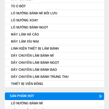
MÁY LÀM HÁ CẢO
TỦ Ủ BỘT
LÒ NƯỚNG BÁNH MÌ ĐỐI LƯU
MÁY LÀM XÍU MẠI
LÒ NƯỚNG XOAY
LÒ NƯỚNG BÁNH NGỌT
LINH KIỆN THIẾT BỊ LÀM BÁNH
MÁY LÀM HÁ CẢO
MÁY LÀM XÍU MẠI
DÂY CHUYỀN LÀM BÁNH MÌ
LINH KIỆN THIẾT BỊ LÀM BÁNH
DÂY CHUYỀN LÀM BÁNH MÌ
DÂY CHUYỀN LÀM BÁNH NGỌT
DÂY CHUYỀN LÀM BÁNH NGỌT
DÂY CHUYỀN LÀM BÁNH BAO
DÂY CHUYỀN LÀM BÁNH BAO
DÂY CHUYỀN LÀM BÁNH TRUNG THU
DÂY CHUYỀN LÀM BÁNH TRUNG THU
THIẾT BỊ VIỄN ĐÔNG
THIẾT BỊ VIỄN ĐÔNG
SẢN PHẨM HOT
LÒ NƯỚNG BÁNH MÌ