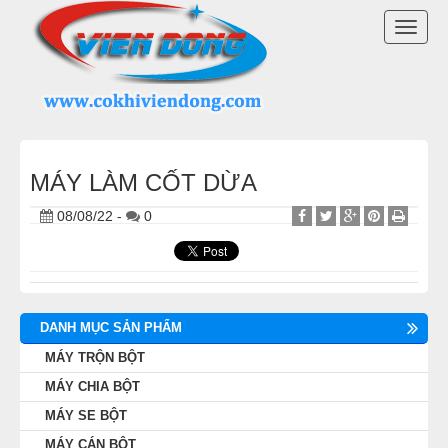
DANH MỤC SẢN PHẨM
TOGG
MÁY TRỘN BỘT
NAVI
MÁY CHIA BỘT
MÁY SE BỘT
MÁY LÀM CỐT DỪA
08/08/22
-
0
MÁY CÁN BỘT
TỦ Ủ BỘT
LÒ NƯỚNG BÁNH MÌ ĐỐI LƯU
DANH MỤC SẢN PHẨM
MÁY TRỘN BỘT
LÒ NƯỚNG XOAY
MÁY CHIA BỘT
MÁY SE BỘT
LÒ NƯỚNG BÁNH NGỌT
MÁY CÁN BỘT