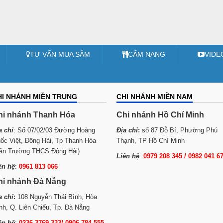
TƯ VẤN MUA SẮM
CẨM NANG
VIDE
HI NHÁNH MIỀN TRUNG
CHI NHÁNH MIỀN NAM
hi nhánh Thanh Hóa
Chi nhánh Hồ Chí Minh
a chỉ
: Số 07/02/03 Đường Hoàng
Địa chỉ
:
số 87 Đỗ Bí, Phường Phú
ốc Việt, Đông Hải, Tp Thanh Hóa
Thạnh, TP Hồ Chí Minh
ần Trường THCS Đông Hải)
Liên hệ
:
0979 208 345 / 0982 041 6
ên hệ
:
0961 813 066
hi nhánh Đà Nẵng
a chỉ
:
108 Nguyễn Thái Bình, Hòa
nh, Q. Liên Chiểu, Tp. Đà Nẵng
ên hệ
:
0236 3769 333/ 0906 784 555