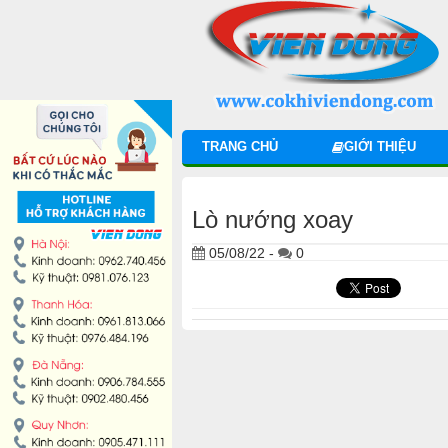
DANH MỤC SẢN PHẨM
MÁY TRỘN BỘT
MÁY CHIA BỘT
TRANG CHỦ
GIỚI THIỆU
MÁY SE BỘT
Lò nướng xoay
MÁY CÁN BỘT
05/08/22
-
0
TỦ Ủ BỘT
LÒ NƯỚNG BÁNH MÌ ĐỐI LƯU
LÒ NƯỚNG XOAY
LÒ NƯỚNG BÁNH NGỌT