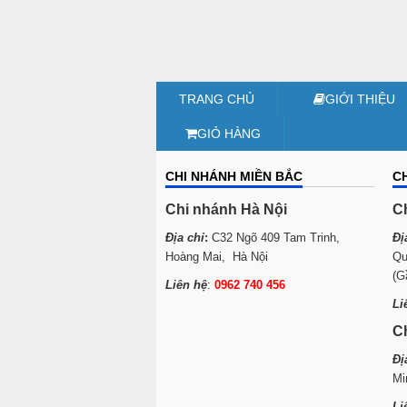
TRANG CHỦ
GIỚI THIỆU
GIỎ HÀNG
CHI NHÁNH MIỀN BẮC
C
Chi nhánh Hà Nội
C
Địa chỉ
:
C32 Ngõ 409 Tam Trinh,
Đị
Hoàng Mai, Hà Nội
Qu
(G
Liên hệ
:
0962 740 456
Li
C
Đị
Mi
Li