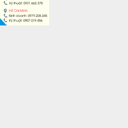
MÁY LÀM HÁ CẢO
MÁY LÀM XÍU MẠI
LINH KIỆN THIẾT BỊ LÀM BÁNH
DÂY CHUYỀN LÀM BÁNH MÌ
DÂY CHUYỀN LÀM BÁNH NGỌT
DÂY CHUYỀN LÀM BÁNH BAO
DÂY CHUYỀN LÀM BÁNH TRUNG THU
THIẾT BỊ VIỄN ĐÔNG