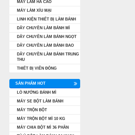
MÁY LÀM HÁ CẢO
MÁY LÀM XÍU MẠI
LINH KIỆN THIẾT BỊ LÀM BÁNH
DÂY CHUYỀN LÀM BÁNH MÌ
DÂY CHUYỀN LÀM BÁNH NGỌT
DÂY CHUYỀN LÀM BÁNH BAO
DÂY CHUYỀN LÀM BÁNH TRUNG
THU
THIẾT BỊ VIỄN ĐÔNG
SẢN PHẨM HOT
LÒ NƯỚNG BÁNH MÌ
MÁY SE BỘT LÀM BÁNH
MÁY TRỘN BỘT
MÁY TRỘN BỘT MÌ 10 KG
MÁY CHIA BỘT MÌ 36 PHẦN