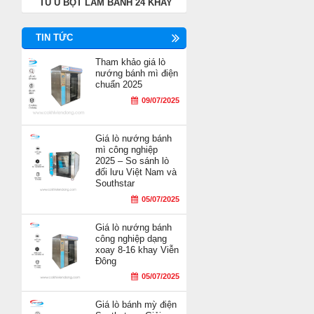
TỦ Ủ BỘT LÀM BÁNH 24 KHAY
TIN TỨC
Tham khảo giá lò
nướng bánh mì điện
chuẩn 2025
09/07/2025
Giá lò nướng bánh
mì công nghiệp
2025 – So sánh lò
đối lưu Việt Nam và
Southstar
05/07/2025
Giá lò nướng bánh
công nghiệp dạng
xoay 8-16 khay Viễn
Đông
05/07/2025
Giá lò bánh mỳ điện