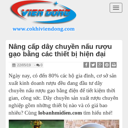
DANH MỤC SẢN PHẨM
TOGG
MÁY TRỘN BỘT
NAVI
MÁY CHIA BỘT
Nâng cấp dây chuyền nấu rượu
MÁY SE BỘT
gạo bằng các thiết bị hiện đại
MÁY CÁN BỘT
22/05/19
-
0
Ngày nay, có đến 80% các hộ gia đình, cơ sở sản
TỦ Ủ BỘT
xuất kinh doanh rượu đều đang đầu tư dây
chuyền nấu rượu gạo bằng điện để tiết kiệm thời
LÒ NƯỚNG BÁNH MÌ ĐỐI LƯU
gian, công sức. Dây chuyền sản xuất rượu chuyên
nghiệp gồm những thiết bị nào và có giá bao
LÒ NƯỚNG XOAY
nhiêu? Cùng
lobanhmidien.com
tìm hiểu nhé!
LÒ NƯỚNG BÁNH NGỌT