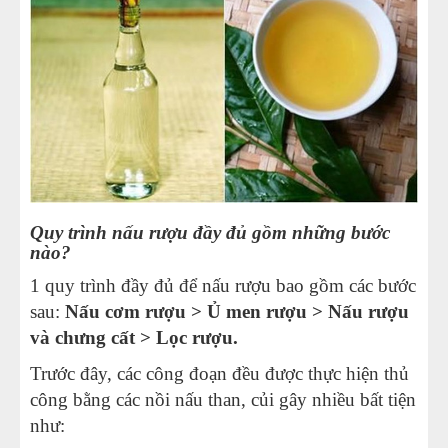
MÁY LÀM HÁ CẢO
MÁY LÀM XÍU MẠI
LINH KIỆN THIẾT BỊ LÀM BÁNH
DÂY CHUYỀN LÀM BÁNH MÌ
Quy trình nấu rượu đầy đủ gồm những bước
DÂY CHUYỀN LÀM BÁNH NGỌT
nào?
DÂY CHUYỀN LÀM BÁNH BAO
1 quy trình đầy đủ để nấu rượu bao gồm các bước
sau:
Nấu cơm rượu > Ủ men rượu > Nấu rượu
DÂY CHUYỀN LÀM BÁNH TRUNG THU
và chưng cất > Lọc rượu.
Trước đây, các công đoạn đều được thực hiện thủ
THIẾT BỊ VIỄN ĐÔNG
công bằng các nồi nấu than, củi gây nhiều bất tiện
như: