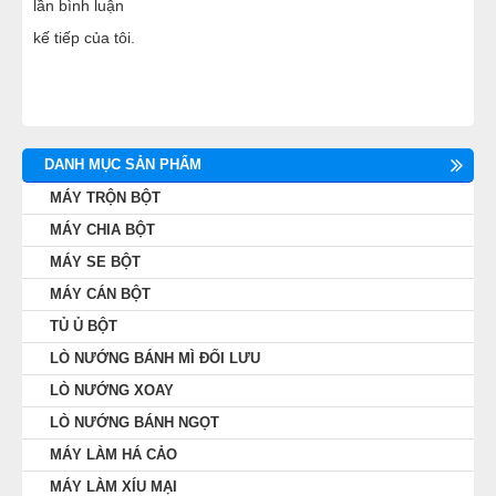
lần bình luận
kế tiếp của tôi.
DANH MỤC SẢN PHẨM
MÁY TRỘN BỘT
MÁY CHIA BỘT
MÁY SE BỘT
MÁY CÁN BỘT
TỦ Ủ BỘT
LÒ NƯỚNG BÁNH MÌ ĐỐI LƯU
LÒ NƯỚNG XOAY
LÒ NƯỚNG BÁNH NGỌT
MÁY LÀM HÁ CẢO
MÁY LÀM XÍU MẠI