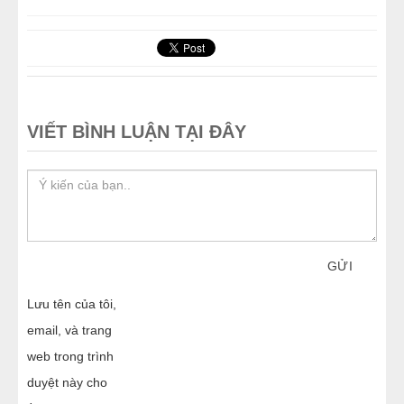
thu cho trẻ mầm
tiếng và uy tín nhất
non
VIẾT BÌNH LUẬN TẠI ĐÂY
GỬI
Lưu tên của tôi,
email, và trang
web trong trình
duyệt này cho