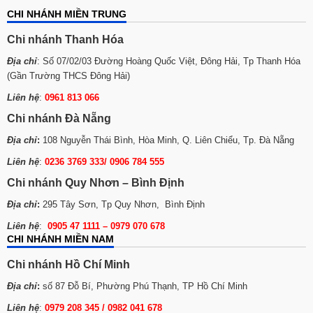
CHI NHÁNH MIỀN TRUNG
Chi nhánh Thanh Hóa
Địa chỉ
: Số 07/02/03 Đường Hoàng Quốc Việt, Đông Hải, Tp Thanh Hóa
(Gần Trường THCS Đông Hải)
Liên hệ
:
0961 813 066
Chi nhánh Đà Nẵng
Địa chỉ
:
108 Nguyễn Thái Bình, Hòa Minh, Q. Liên Chiểu, Tp. Đà Nẵng
Liên hệ
:
0236 3769 333/ 0906 784 555
Chi nhánh Quy Nhơn – Bình Định
Địa chỉ
:
295 Tây Sơn, Tp Quy Nhơn, Bình Định
Liên hệ
:
0905 47 1111 – 0979 070 678
CHI NHÁNH MIỀN NAM
Chi nhánh Hồ Chí Minh
Địa chỉ
:
số 87 Đỗ Bí, Phường Phú Thạnh, TP Hồ Chí Minh
Liên hệ
:
0979 208 345 / 0982 041 678