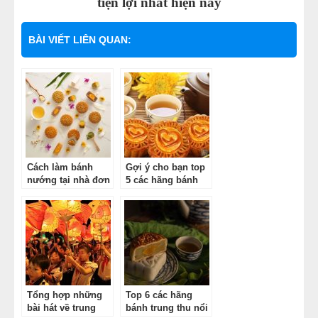
tiện lợi nhất hiện nay
BÀI VIẾT LIÊN QUAN:
Cách làm bánh
Gợi ý cho bạn top
nướng tại nhà đơn
5 các hãng bánh
giản giành cho
trung thu cao cấp
người thân
tại Việt Nam
Tổng hợp những
Top 6 các hãng
bài hát về trung
bánh trung thu nổi