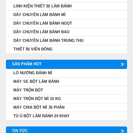
LINH KIỆN THIẾT BỊ LÀM BÁNH
DÂY CHUYỀN LÀM BÁNH MÌ
DÂY CHUYỀN LÀM BÁNH NGỌT
DÂY CHUYỀN LÀM BÁNH BAO
DÂY CHUYỀN LÀM BÁNH TRUNG THU
THIẾT BỊ VIỄN ĐÔNG
SẢN PHẨM HOT
LÒ NƯỚNG BÁNH MÌ
MÁY SE BỘT LÀM BÁNH
MÁY TRỘN BỘT
MÁY TRỘN BỘT MÌ 10 KG
MÁY CHIA BỘT MÌ 36 PHẦN
TỦ Ủ BỘT LÀM BÁNH 24 KHAY
TIN TỨC