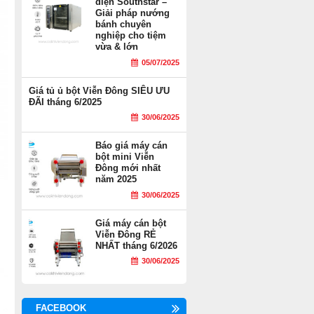
điện Southstar –
Giải pháp nướng
bánh chuyên
nghiệp cho tiệm
vừa & lớn
05/07/2025
Giá tủ ủ bột Viễn Đông SIÊU ƯU
ĐÃI tháng 6/2025
30/06/2025
Báo giá máy cán
bột mini Viễn
Đông mới nhất
năm 2025
30/06/2025
Giá máy cán bột
Viễn Đông RẺ
NHẤT tháng 6/2026
30/06/2025
FACEBOOK