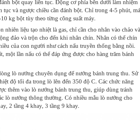
đánh bột quay liên tục. Động cơ phía bên dưới làm nhiệm
n tục và ngược chiều cần đánh bột. Chỉ trong 4-5 phút, m
-10 kg bột tùy theo từng công suất máy.
 nhiên liệu tạo nhiệt là gas, chỉ cần cho nhân vào chảo v
động đảo và trộn cho đến khi nhân chín. Nhân có thể chín
hiều của con người như cách nấu truyền thống bằng nồi.
ít, một lần nấu có thể đáp ứng được cho hàng trăm bánh
dòng lò nướng chuyên dụng để nướng bánh trung thu. Sử
nhiệt độ tối đa trong lò lên đến 350 độ C. Các chức năng
ược thêm vào lò nướng bánh trung thu, giúp dùng tránh
các lò nướng thông thường. Có nhiều mẫu lò nướng cho
ay, 2 tầng 4 khay, 3 tầng 9 khay.