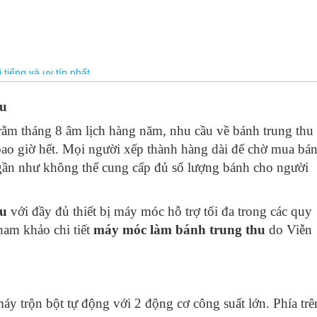
 tiếng và uy tín nhất
 thu cho trẻ mầm non
hu
 Ăn bánh trung thu có mập không
ằm tháng 8 âm lịch hàng năm, nhu cầu về bánh trung thu
4 chiếc là bao nhiêu
 bao giờ hết. Mọi người xếp thành hàng dài để chờ mua bá
nh trung thu cao cấp tại Việt Nam
 gần như không thể cung cấp đủ số lượng bánh cho người
ng thu lên màu chuẩn không cần chỉnh
hu
với đầy đủ thiết bị máy móc hỗ trợ tối đa trong các quy
ham khảo chi tiết
máy móc làm bánh trung thu
do Viễn
áy trộn bột tự động với 2 động cơ công suất lớn. Phía trê