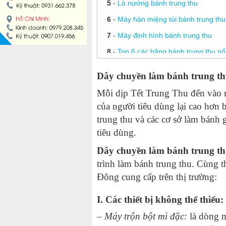
5
-
Lò nướng bánh trung thu
MÁY LÀM HÁ CẢO
6
-
Máy hàn miệng túi bánh trung thu
7
-
Máy định hình bánh trung thu
MÁY LÀM XÍU MẠI
8
-
Top 6 các hãng bánh trung thu nổi
LINH KIỆN THIẾT BỊ LÀM BÁNH
9
-
Tổng hợp những bài hát về trung
Dây chuyền làm bánh trung t
10
-
Bánh trung thu bao nhiêu calo?
DÂY CHUYỀN LÀM BÁNH MÌ
Mỗi dịp Tết Trung Thu đến vào r
11
-
Giá bánh trung thu Kinh Đô hộp 
của người tiêu dùng lại cao hơn
12
-
Gợi ý cho bạn top 5 các hãng bá
DÂY CHUYỀN LÀM BÁNH NGỌT
trung thu và các cơ sở làm bánh
tiêu dùng.
13
-
Hướng dẫn cách nướng bánh tru
DÂY CHUYỀN LÀM BÁNH BAO
Dây chuyền làm bánh trung t
trình làm bánh trung thu. Cùng t
DÂY CHUYỀN LÀM BÁNH TRUNG THU
Đông cung cấp trên thị trường:
THIẾT BỊ VIỄN ĐÔNG
I. Các thiết bị không thể thiếu:
–
Máy trộn bột mì đặc
:
là dòng m