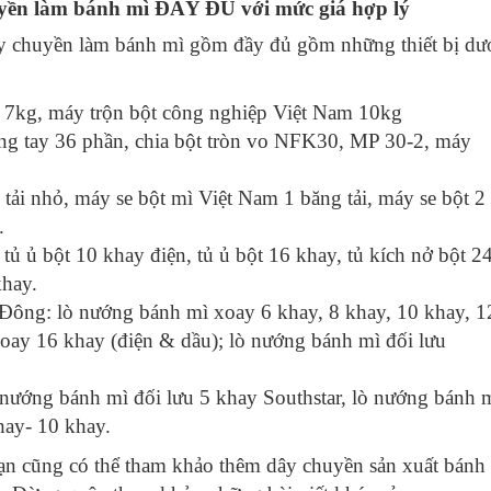
ền làm bánh mì ĐẦY ĐỦ với mức giá hợp lý
y chuyền làm bánh mì
gồm đầy đủ gồm những thiết bị dư
ì 7kg
, máy trộn bột công nghiệp Việt Nam 10kg
ằng tay 36 phần,
chia bột tròn vo NFK30,
MP 30-2
, máy
 tải nhỏ, máy se bột mì Việt Nam 1 băng tải, máy se bột 2
.
 tủ ủ bột 10 khay điện,
tủ ủ bột 16 khay
, tủ kích nở bột 2
khay.
 Đông
:
lò nướng bánh mì xoay 6 khay
, 8 khay, 10 khay, 1
xoay 16 khay
(điện & dầu); lò nướng bánh mì đối lưu
 nướng bánh mì đối lưu 5 khay Southstar,
lò nướng bánh 
hay- 10 khay.
bạn cũng có thể tham khảo thêm
dây chuyền sản xuất bánh