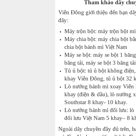
Tham khảo dây chuy
Viễn Đông giới thiệu đến bạn
dâ
đây:
Máy trộn bột:
máy trộn bột m
Máy chia bột: máy chia bột b
chia bột bánh mì Việt Nam
Máy se bột: máy se bột 1 băng
băng tải,
máy se bột 3 băng tải
Tủ ủ bột: tủ ủ bột không điện,
khay Viễn Đông, tủ ủ bột 32 
Lò nướng bánh mì xoay Viễn
khay (điện & dầu),
lò nướng 
Southstar 8 khay- 10 khay.
Lò nướng bánh mì đối lưu: lò
đối lưu Việt Nam 5 khay
– 8 k
Ngoài dây chuyền đầy đủ trên, 