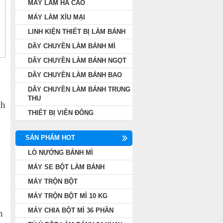
MÁY LÀM HÁ CẢO
MÁY LÀM XÍU MẠI
LINH KIỆN THIẾT BỊ LÀM BÁNH
DÂY CHUYỀN LÀM BÁNH MÌ
DÂY CHUYỀN LÀM BÁNH NGỌT
DÂY CHUYỀN LÀM BÁNH BAO
DÂY CHUYỀN LÀM BÁNH TRUNG
THU
nh
THIẾT BỊ VIỄN ĐÔNG
SẢN PHẨM HOT
LÒ NƯỚNG BÁNH MÌ
MÁY SE BỘT LÀM BÁNH
MÁY TRỘN BỘT
MÁY TRỘN BỘT MÌ 10 KG
MÁY CHIA BỘT MÌ 36 PHẦN
n