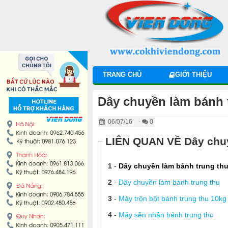
DANH MỤC SẢN PHẨM
MÁY TRỘN BỘT
MÁY CHIA BỘT
TRANG CHỦ
GIỚI THIỆU
MÁY SE BỘT
Dây chuyền làm bánh t
MÁY CÁN BỘT
06/07/16
-
0
TỦ Ủ BỘT
LIÊN QUAN VỀ Dây chuy
LÒ NƯỚNG BÁNH MÌ ĐỐI LƯU
1
-
Dây chuyền làm bánh trung thu
2
-
Dây chuyền làm bánh trung thu
LÒ NƯỚNG XOAY
3
-
Máy trộn bột bánh trung thu 10kg
4
-
Máy sên nhân bánh trung thu
LÒ NƯỚNG BÁNH NGỌT