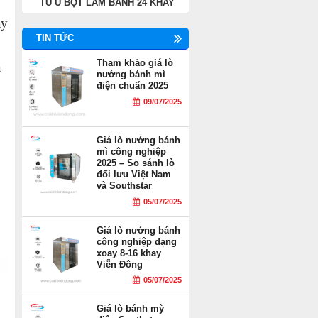
TỦ Ủ BỘT LÀM BÁNH 24 KHAY
áy
TIN TỨC
Tham khảo giá lò
à
nướng bánh mì
điện chuẩn 2025
09/07/2025
Giá lò nướng bánh
mì công nghiệp
2025 – So sánh lò
đối lưu Việt Nam
và Southstar
05/07/2025
Giá lò nướng bánh
công nghiệp dạng
xoay 8-16 khay
Viễn Đông
05/07/2025
Giá lò bánh mỳ