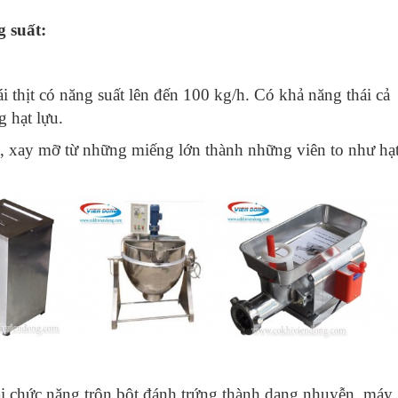
g suất:
i thịt có năng suất lên đến 100 kg/h. Có khả năng thái cả
g hạt lựu.
t, xay mỡ từ những miếng lớn thành những viên to như hạ
i chức năng trộn bột đánh trứng thành dạng nhuyễn, máy