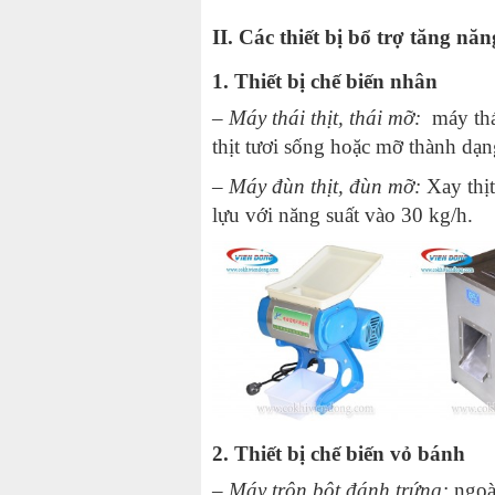
II. Các thiết bị bổ trợ tăng năn
1. Thiết bị chế biến nhân
– Máy thái thịt, thái mỡ:
máy thá
thịt tươi sống hoặc mỡ thành dạn
– Máy đùn thịt, đùn mỡ:
Xay thị
lựu với năng suất vào 30 kg/h.
2. Thiết bị chế biến vỏ bánh
–
Máy trộn bột đánh trứng
:
ngoà