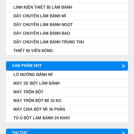
LINH KIỆN THIẾT BỊ LÀM BÁNH
DÂY CHUYỀN LÀM BÁNH MÌ
DÂY CHUYỀN LÀM BÁNH NGỌT
DÂY CHUYỀN LÀM BÁNH BAO
DÂY CHUYỀN LÀM BÁNH TRUNG THU
THIẾT BỊ VIỄN ĐÔNG
SẢN PHẨM HOT
LÒ NƯỚNG BÁNH MÌ
MÁY SE BỘT LÀM BÁNH
MÁY TRỘN BỘT
MÁY TRỘN BỘT MÌ 10 KG
MÁY CHIA BỘT MÌ 36 PHẦN
TỦ Ủ BỘT LÀM BÁNH 24 KHAY
TIN TỨC