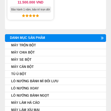
11.500.000
VND
MÁY LÀM HÁ CẢO
Bảo hành 1 năm, bảo trì trọn đời
MÁY LÀM XÍU MẠI
LINH KIỆN THIẾT BỊ LÀM BÁNH
DANH MỤC SẢN PHẨM
DÂY CHUYỀN LÀM BÁNH MÌ
MÁY TRỘN BỘT
MÁY CHIA BỘT
DÂY CHUYỀN LÀM BÁNH NGỌT
MÁY SE BỘT
MÁY CÁN BỘT
DÂY CHUYỀN LÀM BÁNH BAO
TỦ Ủ BỘT
LÒ NƯỚNG BÁNH MÌ ĐỐI LƯU
DÂY CHUYỀN LÀM BÁNH TRUNG THU
LÒ NƯỚNG XOAY
THIẾT BỊ VIỄN ĐÔNG
LÒ NƯỚNG BÁNH NGỌT
MÁY LÀM HÁ CẢO
MÁY LÀM XÍU MẠI