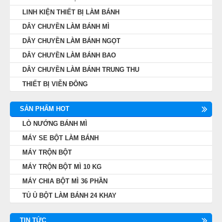
LINH KIỆN THIẾT BỊ LÀM BÁNH
DÂY CHUYỀN LÀM BÁNH MÌ
DÂY CHUYỀN LÀM BÁNH NGỌT
DÂY CHUYỀN LÀM BÁNH BAO
DÂY CHUYỀN LÀM BÁNH TRUNG THU
THIẾT BỊ VIỄN ĐÔNG
SẢN PHẨM HOT
LÒ NƯỚNG BÁNH MÌ
MÁY SE BỘT LÀM BÁNH
MÁY TRỘN BỘT
MÁY TRỘN BỘT MÌ 10 KG
MÁY CHIA BỘT MÌ 36 PHẦN
TỦ Ủ BỘT LÀM BÁNH 24 KHAY
TIN TỨC