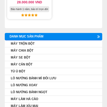
28.000.000
VND
MÁY LÀM HÁ CẢO
Bảo hành 1 năm, bảo trì trọn đời
MÁY LÀM XÍU MẠI
LINH KIỆN THIẾT BỊ LÀM BÁNH
DANH MỤC SẢN PHẨM
DÂY CHUYỀN LÀM BÁNH MÌ
MÁY TRỘN BỘT
MÁY CHIA BỘT
DÂY CHUYỀN LÀM BÁNH NGỌT
MÁY SE BỘT
MÁY CÁN BỘT
DÂY CHUYỀN LÀM BÁNH BAO
TỦ Ủ BỘT
LÒ NƯỚNG BÁNH MÌ ĐỐI LƯU
DÂY CHUYỀN LÀM BÁNH TRUNG THU
LÒ NƯỚNG XOAY
THIẾT BỊ VIỄN ĐÔNG
LÒ NƯỚNG BÁNH NGỌT
MÁY LÀM HÁ CẢO
MÁY LÀM XÍU MẠI