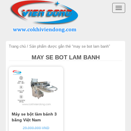
DANH MỤC SẢN PHẨM
TOGG
MÁY TRỘN BỘT
NAVI
MÁY CHIA BỘT
Trang chủ
/ Sản phẩm được gắn thẻ “may se bot lam banh”
MÁY SE BỘT
MAY SE BOT LAM BANH
MÁY CÁN BỘT
TỦ Ủ BỘT
LÒ NƯỚNG BÁNH MÌ ĐỐI LƯU
LÒ NƯỚNG XOAY
Máy se bột làm bánh 3
băng Việt Nam
LÒ NƯỚNG BÁNH NGỌT
29.000.000
VND