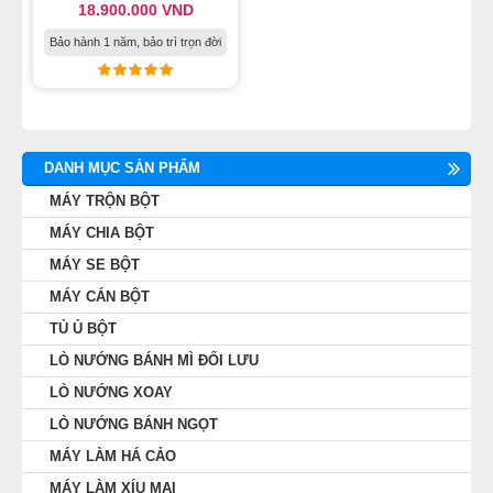
18.900.000
VND
MÁY LÀM HÁ CẢO
Bảo hành 1 năm, bảo trì trọn đời
MÁY LÀM XÍU MẠI
LINH KIỆN THIẾT BỊ LÀM BÁNH
DANH MỤC SẢN PHẨM
DÂY CHUYỀN LÀM BÁNH MÌ
MÁY TRỘN BỘT
MÁY CHIA BỘT
DÂY CHUYỀN LÀM BÁNH NGỌT
MÁY SE BỘT
MÁY CÁN BỘT
DÂY CHUYỀN LÀM BÁNH BAO
TỦ Ủ BỘT
LÒ NƯỚNG BÁNH MÌ ĐỐI LƯU
DÂY CHUYỀN LÀM BÁNH TRUNG THU
LÒ NƯỚNG XOAY
THIẾT BỊ VIỄN ĐÔNG
LÒ NƯỚNG BÁNH NGỌT
MÁY LÀM HÁ CẢO
MÁY LÀM XÍU MẠI