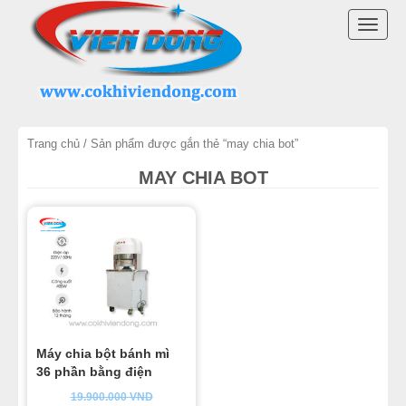
DANH MỤC SẢN PHẨM
TOGG
MÁY TRỘN BỘT
NAVI
MÁY CHIA BỘT
Trang chủ
/ Sản phẩm được gắn thẻ “may chia bot”
MÁY SE BỘT
MAY CHIA BOT
MÁY CÁN BỘT
TỦ Ủ BỘT
LÒ NƯỚNG BÁNH MÌ ĐỐI LƯU
LÒ NƯỚNG XOAY
Máy chia bột bánh mì
36 phần bằng điện
LÒ NƯỚNG BÁNH NGỌT
19.900.000
VND