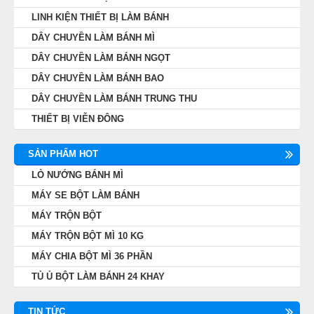
LINH KIỆN THIẾT BỊ LÀM BÁNH
DÂY CHUYỀN LÀM BÁNH MÌ
DÂY CHUYỀN LÀM BÁNH NGỌT
DÂY CHUYỀN LÀM BÁNH BAO
DÂY CHUYỀN LÀM BÁNH TRUNG THU
THIẾT BỊ VIỄN ĐÔNG
SẢN PHẨM HOT
LÒ NƯỚNG BÁNH MÌ
MÁY SE BỘT LÀM BÁNH
MÁY TRỘN BỘT
MÁY TRỘN BỘT MÌ 10 KG
MÁY CHIA BỘT MÌ 36 PHẦN
TỦ Ủ BỘT LÀM BÁNH 24 KHAY
TIN TỨC