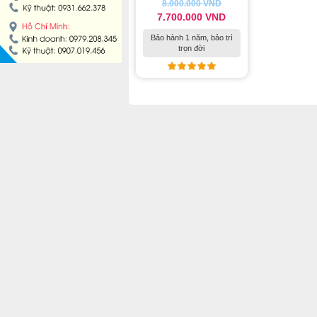
8.000.000
VND
7.700.000
VND
MÁY LÀM HÁ CẢO
Bảo hành 1 năm, bảo trì
trọn đời
MÁY LÀM XÍU MẠI
LINH KIỆN THIẾT BỊ LÀM BÁNH
DÂY CHUYỀN LÀM BÁNH MÌ
DÂY CHUYỀN LÀM BÁNH NGỌT
DÂY CHUYỀN LÀM BÁNH BAO
DÂY CHUYỀN LÀM BÁNH TRUNG THU
THIẾT BỊ VIỄN ĐÔNG