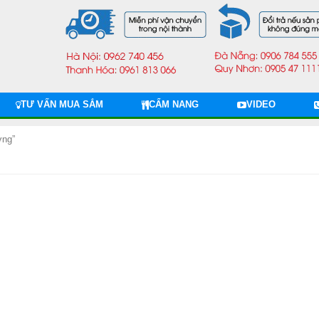
TƯ VẤN MUA SẮM
CẨM NANG
VIDEO
ớng”