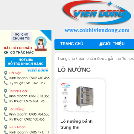
DANH MỤC SẢN PHẨM
MÁY TRỘN BỘT
MÁY CHIA BỘT
TRANG CHỦ
GIỚI THIỆU
MÁY SE BỘT
Trang chủ
/ Sản phẩm được gắn thẻ “lò nư
MÁY CÁN BỘT
LÒ NƯỚNG
TỦ Ủ BỘT
LÒ NƯỚNG BÁNH MÌ ĐỐI LƯU
LÒ NƯỚNG XOAY
Lò nướng bánh
LÒ NƯỚNG BÁNH NGỌT
trung thu