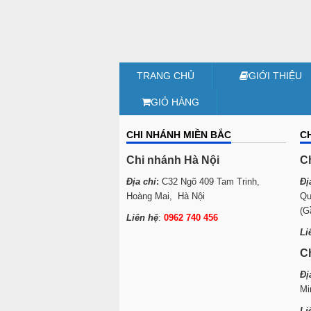
TRANG CHỦ
GIỚI THIỆU
GIỎ HÀNG
CHI NHÁNH MIỀN BẮC
C
Chi nhánh Hà Nội
C
Địa chỉ
:
C32 Ngõ 409 Tam Trinh,
Đị
Hoàng Mai, Hà Nội
Qu
(G
Liên hệ
:
0962 740 456
Li
C
Đị
Mi
Li