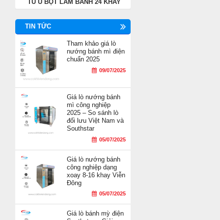
TỦ Ủ BỘT LÀM BÁNH 24 KHAY
TIN TỨC
Tham khảo giá lò
nướng bánh mì điện
chuẩn 2025
09/07/2025
Giá lò nướng bánh
mì công nghiệp
2025 – So sánh lò
đối lưu Việt Nam và
Southstar
05/07/2025
Giá lò nướng bánh
công nghiệp dạng
xoay 8-16 khay Viễn
Đông
05/07/2025
Giá lò bánh mỳ điện