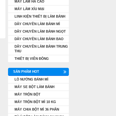
MÁY LÀM HÁ CẢO
MÁY LÀM XÍU MẠI
LINH KIỆN THIẾT BỊ LÀM BÁNH
DÂY CHUYỀN LÀM BÁNH MÌ
DÂY CHUYỀN LÀM BÁNH NGỌT
DÂY CHUYỀN LÀM BÁNH BAO
DÂY CHUYỀN LÀM BÁNH TRUNG
THU
THIẾT BỊ VIỄN ĐÔNG
SẢN PHẨM HOT
LÒ NƯỚNG BÁNH MÌ
MÁY SE BỘT LÀM BÁNH
MÁY TRỘN BỘT
MÁY TRỘN BỘT MÌ 10 KG
MÁY CHIA BỘT MÌ 36 PHẦN