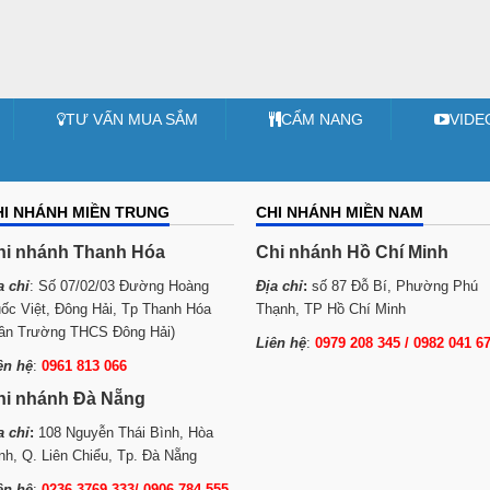
TƯ VẤN MUA SẮM
CẨM NANG
VIDE
HI NHÁNH MIỀN TRUNG
CHI NHÁNH MIỀN NAM
hi nhánh Thanh Hóa
Chi nhánh Hồ Chí Minh
a chỉ
: Số 07/02/03 Đường Hoàng
Địa chỉ
:
số 87 Đỗ Bí, Phường Phú
ốc Việt, Đông Hải, Tp Thanh Hóa
Thạnh, TP Hồ Chí Minh
ần Trường THCS Đông Hải)
Liên hệ
:
0979 208 345 / 0982 041 6
ên hệ
:
0961 813 066
hi nhánh Đà Nẵng
a chỉ
:
108 Nguyễn Thái Bình, Hòa
nh, Q. Liên Chiểu, Tp. Đà Nẵng
ên hệ
:
0236 3769 333/ 0906 784 555