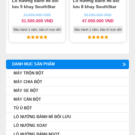
Lò nướng bánh mì đối
Lò nướng bánh mì đối
lưu 5 khay SouthStar
lưu 8 khay SouthStar
MÁY LÀM HÁ CẢO
33.500.000
VND
50.000.000
VND
31.500.000
VND
47.000.000
VND
MÁY LÀM XÍU MẠI
Bảo hành 1 năm, bảo trì trọn đời
Bảo hành 1 năm, bảo trì trọn đời
LINH KIỆN THIẾT BỊ LÀM BÁNH
DÂY CHUYỀN LÀM BÁNH MÌ
DANH MỤC SẢN PHẨM
DÂY CHUYỀN LÀM BÁNH NGỌT
MÁY TRỘN BỘT
MÁY CHIA BỘT
DÂY CHUYỀN LÀM BÁNH BAO
MÁY SE BỘT
MÁY CÁN BỘT
DÂY CHUYỀN LÀM BÁNH TRUNG THU
TỦ Ủ BỘT
THIẾT BỊ VIỄN ĐÔNG
LÒ NƯỚNG BÁNH MÌ ĐỐI LƯU
LÒ NƯỚNG XOAY
LÒ NƯỚNG BÁNH NGỌT