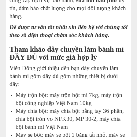
cung cấp dịch vụ bảo hành,
sửa nồi nấu phở
uy
tín, đảm bảo chất lượng cho mọi đối tượng khách
hàng.
Để được tư vấn tốt nhất xin liên hệ với chúng tôi
theo số điện thoại chăm sóc khách hàng.
Tham khảo dây chuyền làm bánh mì
ĐẦY ĐỦ với mức giá hợp lý
Viễn Đông giới thiệu đến bạn
dây chuyền làm
bánh mì
gồm đầy đủ gồm những thiết bị dưới
đây:
Máy trộn bột:
máy trộn bột mì 7kg
, máy trộn
bột công nghiệp Việt Nam 10kg
Máy chia bột: máy chia bột bằng tay 36 phần,
chia bột tròn vo NFK30,
MP 30-2
, máy chia
bột bánh mì Việt Nam
Máy se bột: máy se bột 1 băng tải nhỏ, máy se