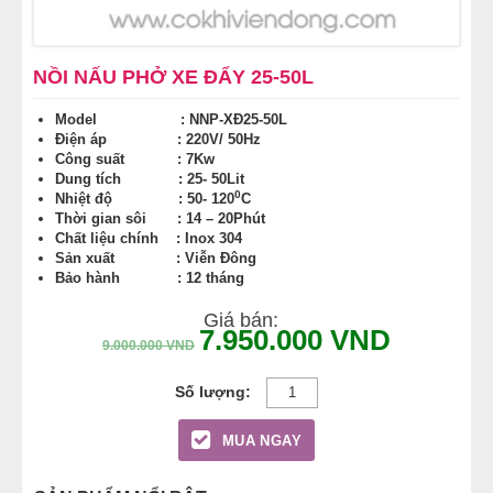
MÁY LÀM HÁ CẢO
NỒI NẤU PHỞ XE ĐẨY 25-50L
MÁY LÀM XÍU MẠI
Model : NNP-XĐ25-50L
Điện áp : 220V/ 50Hz
LINH KIỆN THIẾT BỊ LÀM BÁNH
Công suất : 7Kw
Dung tích : 25- 50Lit
DÂY CHUYỀN LÀM BÁNH MÌ
0
Nhiệt độ : 50- 120
C
Thời gian sôi : 14 – 20Phút
Chất liệu chính : Inox 304
DÂY CHUYỀN LÀM BÁNH NGỌT
Sản xuất : Viễn Đông
Bảo hành : 12 tháng
DÂY CHUYỀN LÀM BÁNH BAO
Giá bán:
7.950.000
VND
9.000.000
VND
DÂY CHUYỀN LÀM BÁNH TRUNG THU
THIẾT BỊ VIỄN ĐÔNG
MUA NGAY