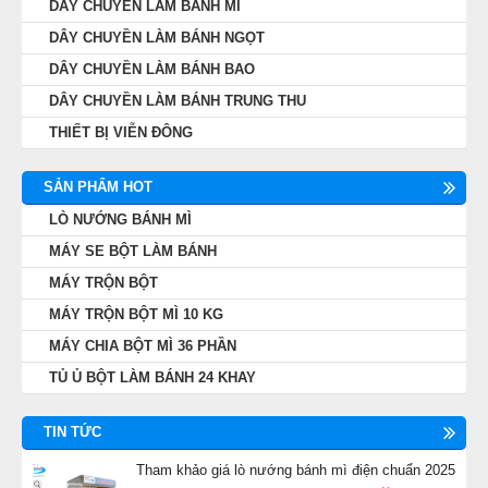
DÂY CHUYỀN LÀM BÁNH MÌ
DÂY CHUYỀN LÀM BÁNH NGỌT
DÂY CHUYỀN LÀM BÁNH BAO
DÂY CHUYỀN LÀM BÁNH TRUNG THU
THIẾT BỊ VIỄN ĐÔNG
SẢN PHẨM HOT
LÒ NƯỚNG BÁNH MÌ
MÁY SE BỘT LÀM BÁNH
MÁY TRỘN BỘT
MÁY TRỘN BỘT MÌ 10 KG
MÁY CHIA BỘT MÌ 36 PHẦN
TỦ Ủ BỘT LÀM BÁNH 24 KHAY
TIN TỨC
Tham khảo giá lò nướng bánh mì điện chuẩn 2025