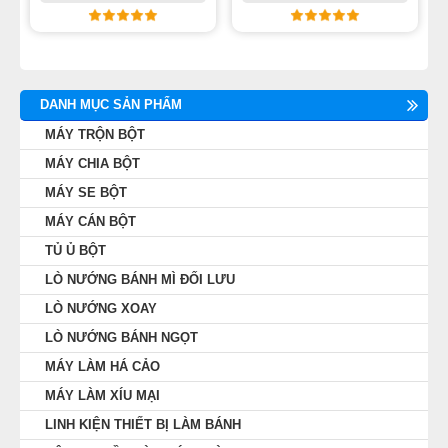
DANH MỤC SẢN PHẨM
MÁY TRỘN BỘT
MÁY CHIA BỘT
MÁY SE BỘT
MÁY CÁN BỘT
TỦ Ủ BỘT
LÒ NƯỚNG BÁNH MÌ ĐỐI LƯU
LÒ NƯỚNG XOAY
LÒ NƯỚNG BÁNH NGỌT
MÁY LÀM HÁ CẢO
MÁY LÀM XÍU MẠI
LINH KIỆN THIẾT BỊ LÀM BÁNH