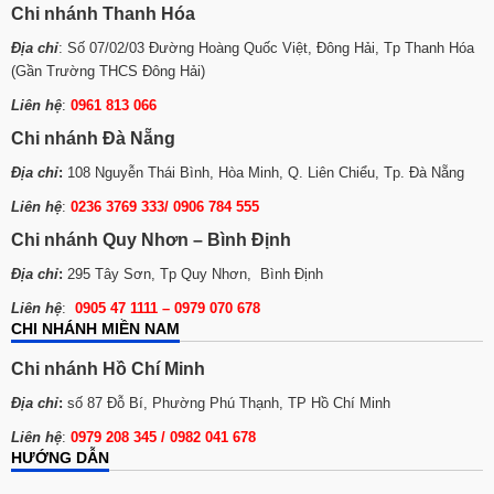
Chi nhánh Thanh Hóa
Địa chỉ
: Số 07/02/03 Đường Hoàng Quốc Việt, Đông Hải, Tp Thanh Hóa
(Gần Trường THCS Đông Hải)
Liên hệ
:
0961 813 066
Chi nhánh Đà Nẵng
Địa chỉ
:
108 Nguyễn Thái Bình, Hòa Minh, Q. Liên Chiểu, Tp. Đà Nẵng
Liên hệ
:
0236 3769 333/ 0906 784 555
Chi nhánh Quy Nhơn – Bình Định
Địa chỉ
:
295 Tây Sơn, Tp Quy Nhơn, Bình Định
Liên hệ
:
0905 47 1111 – 0979 070 678
CHI NHÁNH MIỀN NAM
Chi nhánh Hồ Chí Minh
Địa chỉ
:
số 87 Đỗ Bí, Phường Phú Thạnh, TP Hồ Chí Minh
Liên hệ
:
0979 208 345 / 0982 041 678
HƯỚNG DẪN