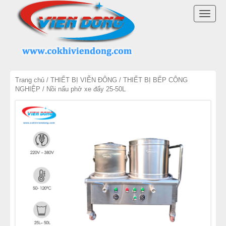
DANH MỤC SẢN PHẨM
TOGG
MÁY TRỘN BỘT
NAVI
MÁY CHIA BỘT
Trang chủ
/
THIẾT BỊ VIỄN ĐÔNG
/
THIẾT BỊ BẾP CÔNG
MÁY SE BỘT
NGHIỆP
/ Nồi nấu phở xe đẩy 25-50L
MÁY CÁN BỘT
TỦ Ủ BỘT
LÒ NƯỚNG BÁNH MÌ ĐỐI LƯU
LÒ NƯỚNG XOAY
LÒ NƯỚNG BÁNH NGỌT