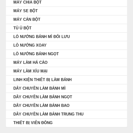
MÁY CHIA BỘT
MÁY SE BỘT
MÁY CÁN BỘT
TỦ Ủ BỘT
LÒ NƯỚNG BÁNH MÌ ĐỐI LƯU
LÒ NƯỚNG XOAY
LÒ NƯỚNG BÁNH NGỌT
MÁY LÀM HÁ CẢO
MÁY LÀM XÍU MẠI
LINH KIỆN THIẾT BỊ LÀM BÁNH
DÂY CHUYỀN LÀM BÁNH MÌ
DÂY CHUYỀN LÀM BÁNH NGỌT
DÂY CHUYỀN LÀM BÁNH BAO
DÂY CHUYỀN LÀM BÁNH TRUNG THU
THIẾT BỊ VIỄN ĐÔNG