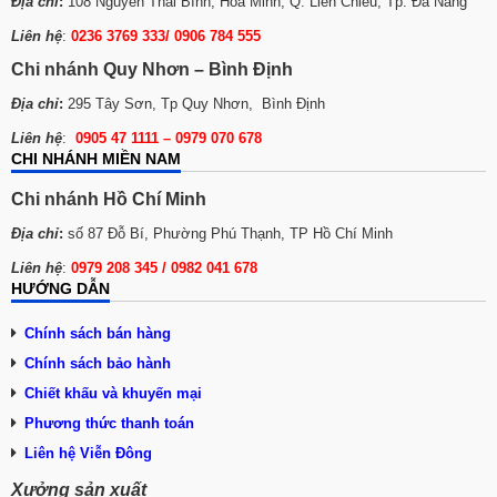
Địa chỉ
:
108 Nguyễn Thái Bình, Hòa Minh, Q. Liên Chiểu, Tp. Đà Nẵng
Liên hệ
:
0236 3769 333/ 0906 784 555
Chi nhánh Quy Nhơn – Bình Định
Địa chỉ
:
295 Tây Sơn, Tp Quy Nhơn, Bình Định
Liên hệ
:
0905 47 1111 – 0979 070 678
CHI NHÁNH MIỀN NAM
Chi nhánh Hồ Chí Minh
Địa chỉ
:
số 87 Đỗ Bí, Phường Phú Thạnh, TP Hồ Chí Minh
Liên hệ
:
0979 208 345 / 0982 041 678
HƯỚNG DẪN
Chính sách bán hàng
Chính sách bảo hành
Chiết khấu và khuyến mại
Phương thức thanh toán
Liên hệ Viễn Đông
Xưởng sản xuất