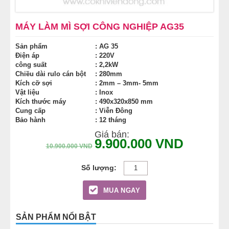
MÁY LÀM HÁ CẢO
MÁY LÀM MÌ SỢI CÔNG NGHIỆP AG35
MÁY LÀM XÍU MẠI
Sản phẩm
: AG 35
Điện áp
: 220V
công suất
: 2,2kW
LINH KIỆN THIẾT BỊ LÀM BÁNH
Chiều dài rulo cán bột
: 280mm
Kích cỡ sợi
: 2mm – 3mm- 5mm
DÂY CHUYỀN LÀM BÁNH MÌ
Vật liệu
: Inox
Kích thước máy
: 490x320x850 mm
Cung cấp
: Viễn Đông
DÂY CHUYỀN LÀM BÁNH NGỌT
Bảo hành
: 12 tháng
Giá bán:
9.900.000
VND
DÂY CHUYỀN LÀM BÁNH BAO
10.900.000
VND
DÂY CHUYỀN LÀM BÁNH TRUNG THU
MUA NGAY
THIẾT BỊ VIỄN ĐÔNG
SẢN PHẨM NỔI BẬT