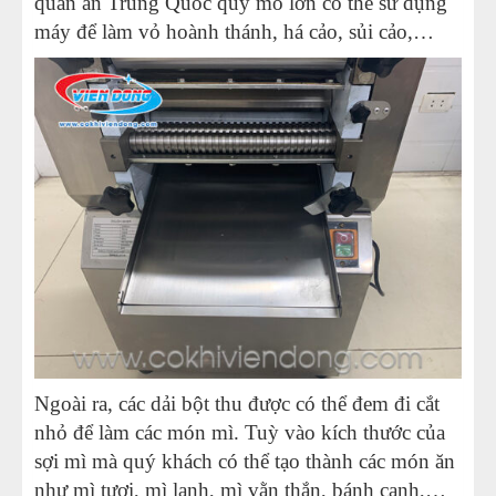
quán ăn Trung Quốc quy mô lớn có thể sử dụng
máy để làm vỏ hoành thánh, há cảo, sủi cảo,…
Ngoài ra, các dải bột thu được có thể đem đi cắt
nhỏ để làm các món mì. Tuỳ vào kích thước của
sợi mì mà quý khách có thể tạo thành các món ăn
như mì tươi, mì lạnh, mì vằn thắn, bánh canh,…