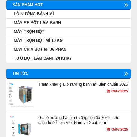
SẢN PHẨM HOT
LÒ NƯỚNG BÁNH MÌ
MÁY SE BỘT LÀM BÁNH
MÁY TRỘN BỘT
MÁY TRỘN BỘT MÌ 10 KG
MÁY CHIA BỘT MÌ 36 PHẦN
TỦ Ủ BỘT LÀM BÁNH 24 KHAY
TIN TỨC
Tham khảo giá lò nướng bánh mì điện chuẩn 2025
09/07/2025
Giá lò nướng bánh mì công nghiệp 2025 – So
sánh lò đối lưu Việt Nam và Southstar
05/07/2025