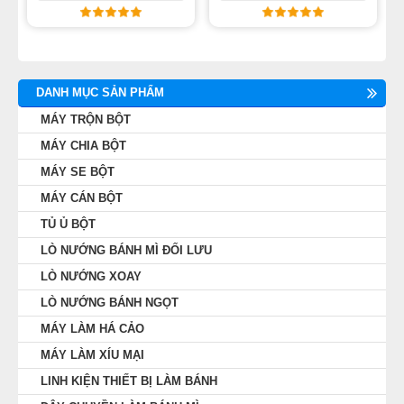
DANH MỤC SẢN PHẨM
MÁY TRỘN BỘT
MÁY CHIA BỘT
MÁY SE BỘT
MÁY CÁN BỘT
TỦ Ủ BỘT
LÒ NƯỚNG BÁNH MÌ ĐỐI LƯU
LÒ NƯỚNG XOAY
LÒ NƯỚNG BÁNH NGỌT
MÁY LÀM HÁ CẢO
MÁY LÀM XÍU MẠI
LINH KIỆN THIẾT BỊ LÀM BÁNH