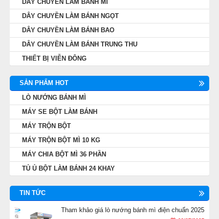
DÂY CHUYỀN LÀM BÁNH MÌ
DÂY CHUYỀN LÀM BÁNH NGỌT
DÂY CHUYỀN LÀM BÁNH BAO
DÂY CHUYỀN LÀM BÁNH TRUNG THU
THIẾT BỊ VIỄN ĐÔNG
SẢN PHẨM HOT
LÒ NƯỚNG BÁNH MÌ
MÁY SE BỘT LÀM BÁNH
MÁY TRỘN BỘT
MÁY TRỘN BỘT MÌ 10 KG
MÁY CHIA BỘT MÌ 36 PHẦN
TỦ Ủ BỘT LÀM BÁNH 24 KHAY
TIN TỨC
Tham khảo giá lò nướng bánh mì điện chuẩn 2025