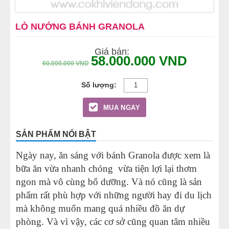
MÁY LÀM HÁ CẢO
LÒ NƯỚNG BÁNH GRANOLA
MÁY LÀM XÍU MẠI
Giá bán:
58.000.000
VND
60.000.000
VND
LINH KIỆN THIẾT BỊ LÀM BÁNH
DÂY CHUYỀN LÀM BÁNH MÌ
MUA NGAY
DÂY CHUYỀN LÀM BÁNH NGỌT
SẢN PHẨM NỔI BẬT
DÂY CHUYỀN LÀM BÁNH BAO
Ngày nay, ăn sáng với bánh Granola được xem là
bữa ăn vừa nhanh chóng vừa tiện lợi lại thơm
DÂY CHUYỀN LÀM BÁNH TRUNG THU
ngon mà vô cùng bổ dưỡng. Và nó cũng là sản
phẩm rất phù hợp với những người hay đi du lịch
THIẾT BỊ VIỄN ĐÔNG
mà không muốn mang quá nhiều đồ ăn dự
phòng. Và vì vậy, các cơ sở cũng quan tâm nhiều