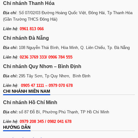
Chi nhánh Thanh Hóa
Địa chỉ
: Số 07/02/03 Đường Hoàng Quốc Việt, Đông Hải, Tp Thanh Hóa
(Gần Trường THCS Đông Hải)
Liên hệ
:
0961 813 066
Chi nhánh Đà Nẵng
Địa chỉ
:
108 Nguyễn Thái Bình, Hòa Minh, Q. Liên Chiểu, Tp. Đà Nẵng
Liên hệ
:
0236 3769 333/ 0906 784 555
Chi nhánh Quy Nhơn – Bình Định
Địa chỉ
:
295 Tây Sơn, Tp Quy Nhơn, Bình Định
Liên hệ
:
0905 47 1111 – 0979 070 678
CHI NHÁNH MIỀN NAM
Chi nhánh Hồ Chí Minh
Địa chỉ
:
số 87 Đỗ Bí, Phường Phú Thạnh, TP Hồ Chí Minh
Liên hệ
:
0979 208 345 / 0982 041 678
HƯỚNG DẪN