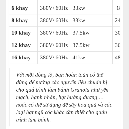
6 khay
380V/ 60Hz
33kw
180-4
8 khay
380V/ 60Hz
33kw
240-5
10 khay
380V/ 60Hz
37.5kw
300-7
12 khay
380V/ 60Hz
37.5kw
360- 
16 khay
380V/ 60Hz
41kw
480- 
Với mỗi dòng lò, bạn hoàn toàn có thể
dùng để nướng các nguyên liệu chuẩn bị
cho quá trình làm bánh Granola như yến
mạch, hạnh nhân, hạt hướng dương,…
hoặc có thể sử dụng để sấy hoa quả và các
loại hạt ngũ cốc khác cần thiết cho quán
trình làm bánh.