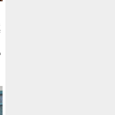
ù
c
n