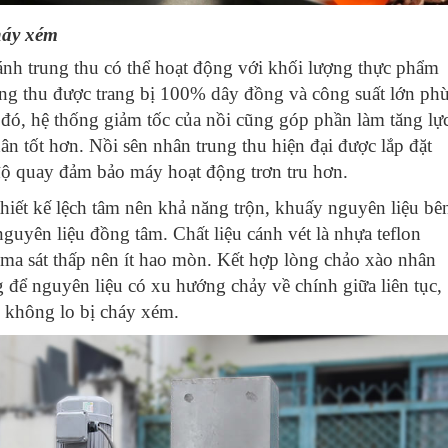
háy xém
h trung thu có thể hoạt động với khối lượng thực phẩm
ng thu
được trang bị 100% dây đồng và công suất lớn ph
 đó, hệ thống giảm tốc của nồi cũng góp phần làm tăng lự
n tốt hơn. Nồi sên nhân trung thu hiện đại được lắp đặt
 độ quay đảm bảo máy hoạt động trơn tru hơn.
hiết kế lệch tâm nên khả năng trộn, khuấy nguyên liệu bê
guyên liệu đồng tâm. Chất liệu cánh vét là
nhựa teflon
 ma sát thấp nên ít hao mòn. Kết hợp lòng chảo xào nhân
 để nguyên liệu có xu hướng chảy về chính giữa liên tục,
, không lo bị cháy xém.