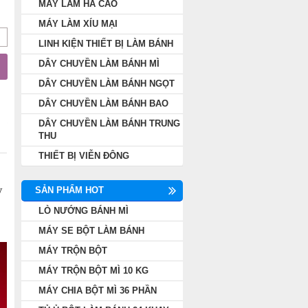
MÁY LÀM HÁ CẢO
MÁY LÀM XÍU MẠI
LINH KIỆN THIẾT BỊ LÀM BÁNH
DÂY CHUYỀN LÀM BÁNH MÌ
DÂY CHUYỀN LÀM BÁNH NGỌT
DÂY CHUYỀN LÀM BÁNH BAO
DÂY CHUYỀN LÀM BÁNH TRUNG
THU
THIẾT BỊ VIỄN ĐÔNG
y
SẢN PHẨM HOT
LÒ NƯỚNG BÁNH MÌ
MÁY SE BỘT LÀM BÁNH
MÁY TRỘN BỘT
MÁY TRỘN BỘT MÌ 10 KG
MÁY CHIA BỘT MÌ 36 PHẦN