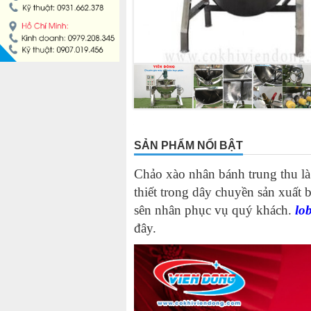
MÁY LÀM HÁ CẢO
MÁY LÀM XÍU MẠI
LINH KIỆN THIẾT BỊ LÀM BÁNH
DÂY CHUYỀN LÀM BÁNH MÌ
SẢN PHẨM NỔI BẬT
DÂY CHUYỀN LÀM BÁNH NGỌT
Chảo xào nhân bánh trung thu là
thiết trong dây chuyền sản xuất
DÂY CHUYỀN LÀM BÁNH BAO
sên nhân phục vụ quý khách.
lo
đây.
DÂY CHUYỀN LÀM BÁNH TRUNG THU
THIẾT BỊ VIỄN ĐÔNG