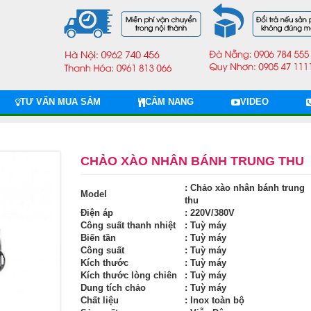
TƯ VẤN MUA SẮM
CẨM NANG
VIDEO
CHẢO XÀO NHÂN BÁNH TRUNG THU
: Chảo xào nhân bánh trung
Model
thu
Điện áp
: 220V/380V
Công suất thanh nhiệt
: Tuỳ máy
Biến tần
: Tuỳ máy
Công suất
: Tuỳ máy
Kích thước
: Tuỳ máy
Kích thước lòng chiên
: Tuỳ máy
Dung tích chảo
: Tuỳ máy
Chất liệu
: Inox toàn bộ