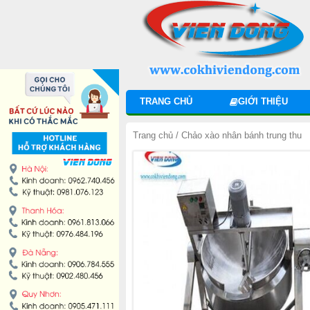
DANH MỤC SẢN PHẨM
MÁY TRỘN BỘT
MÁY CHIA BỘT
TRANG CHỦ
GIỚI THIỆU
MÁY SE BỘT
Trang chủ
/ Chảo xào nhân bánh trung thu
MÁY CÁN BỘT
TỦ Ủ BỘT
LÒ NƯỚNG BÁNH MÌ ĐỐI LƯU
LÒ NƯỚNG XOAY
LÒ NƯỚNG BÁNH NGỌT