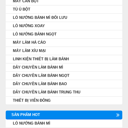
MÁY CÁN BỘT
MÁY LÀM HÁ CẢO
TỦ Ủ BỘT
LÒ NƯỚNG BÁNH MÌ ĐỐI LƯU
MÁY LÀM XÍU MẠI
LÒ NƯỚNG XOAY
LÒ NƯỚNG BÁNH NGỌT
LINH KIỆN THIẾT BỊ LÀM BÁNH
MÁY LÀM HÁ CẢO
MÁY LÀM XÍU MẠI
DÂY CHUYỀN LÀM BÁNH MÌ
LINH KIỆN THIẾT BỊ LÀM BÁNH
DÂY CHUYỀN LÀM BÁNH NGỌT
DÂY CHUYỀN LÀM BÁNH MÌ
DÂY CHUYỀN LÀM BÁNH NGỌT
DÂY CHUYỀN LÀM BÁNH BAO
DÂY CHUYỀN LÀM BÁNH BAO
DÂY CHUYỀN LÀM BÁNH TRUNG THU
DÂY CHUYỀN LÀM BÁNH TRUNG THU
THIẾT BỊ VIỄN ĐÔNG
THIẾT BỊ VIỄN ĐÔNG
SẢN PHẨM HOT
LÒ NƯỚNG BÁNH MÌ